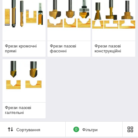
Фрези кромочні
Фрези пазові
Фрези пазові
прямі
фасонні
конструкційні
Фрези пазові
галтельні
Сортування
0
Фільтри