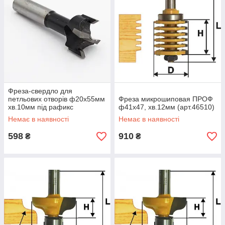
Фреза-свердло для
петльових отворів ф20х55мм
Фреза микрошиповая ПРОФ
хв.10мм під рафикс
ф41х47, хв.12мм (арт.46510)
(01071020-1)
Немає в наявності
Немає в наявності
598
910
₴
₴