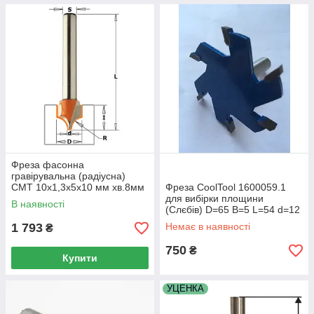
Фреза фасонна
гравірувальна (радіусна)
CMT 10х1,3х5х10 мм хв.8мм
Фреза CoolTool 1600059.1
(арт.965.402.11 )
для вибірки площини
В наявності
(Слєбів) D=65 B=5 L=54 d=12
1 793
Немає в наявності
₴
750
₴
Купити
УЦЕНКА