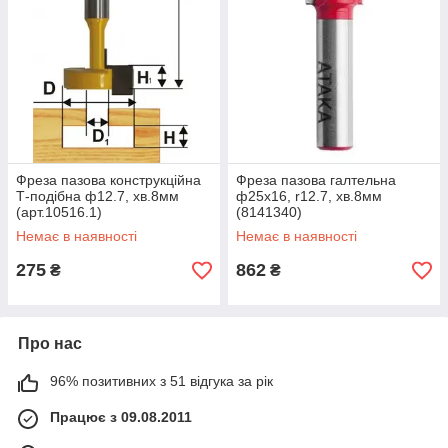
Фреза пазова конструкційна
Фреза пазова галтельна
Т-подібна ф12.7, хв.8мм
ф25х16, r12.7, хв.8мм
(арт.10516.1)
(8141340)
Немає в наявності
Немає в наявності
275
862
₴
₴
Про нас
96% позитивних з 51 відгука за рік
Працює з 09.08.2011