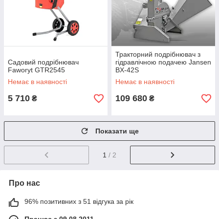
Тракторний подрібнювач з
Садовий подрібнювач
гідравлічною подачею Jansen
Faworyt GTR2545
BX-42S
Немає в наявності
Немає в наявності
5 710
109 680
₴
₴
Показати ще
1
/ 2
Про нас
96% позитивних з 51 відгука за рік
Працює з 09.08.2011