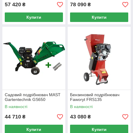
57 420
78 090
₴
₴
Купити
Купити
Садовий подрібнювач MAST
Бензиновий подрібнювач
Gartentechnik GS650
Faworyt FRS135
В наявності
В наявності
44 710
43 080
₴
₴
Купити
Купити