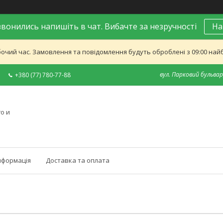
вонились напишіть в чат. Вибачте за незручності
На
бочий час. Замовлення та повідомлення будуть оброблені з 09:00 найб
вул. Парковий бульвар,
+380 (77) 780-77-88
о и
нформація
Доставка та оплата