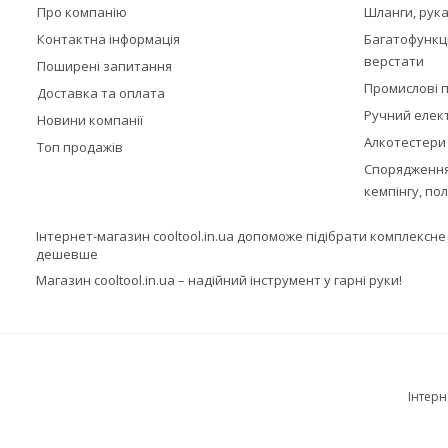
Про компанію
Шланги, рука
Контактна інформація
Багатофункц
верстати
Поширені запитання
Промислові п
Доставка та оплата
Ручний елек
Новини компанії
Алкотестери
Топ продажів
Спорядження,
кемпінгу, по
Інтернет-магазин cooltool.in.ua допоможе підібрати комплексн
дешевше
Магазин cooltool.in.ua – надійний інструмент у гарні руки!