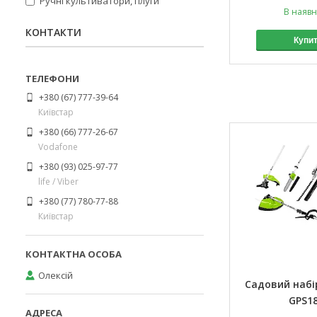
Ручні культиватори, плуги
В наявн
КОНТАКТИ
Купи
+380 (67) 777-39-64
Київстар
+380 (66) 777-26-67
Vodafone
+380 (93) 025-97-77
life / Viber
+380 (77) 780-77-88
Київстар
Олексій
Садовий набір
GPS18