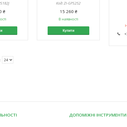
PS182J
ZI-GPS252
0 ₴
15 260 ₴
ості
В наявності
Н
ти
Купити
+
ЛЬНОСТІ
ДОПОМІЖНІ ІНСТРУМЕНТИ