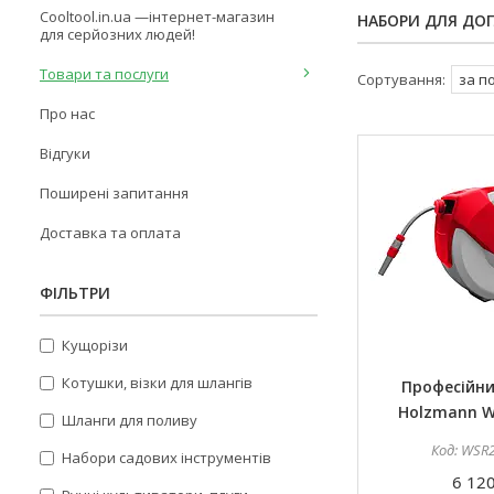
Cooltool.in.ua —інтернет-магазин
НАБОРИ ДЛЯ ДО
для серйозних людей!
Товари та послуги
Про нас
Відгуки
Поширені запитання
Доставка та оплата
ФІЛЬТРИ
Кущорізи
Котушки, візки для шлангів
Професійн
Holzmann 
Шланги для поливу
WSR
Набори садових інструментів
6 120