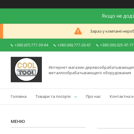
Якщо не додз
Зараз у компанії неро
+380 (67) 777-39-64
+380 (66) 777-26-67
+380 (93) 025-97-77
Интернет магазин деревообрабатывающег
металлообрабатывающего оборудования
Головна
Товари та послуги
Про нас
Контактна і