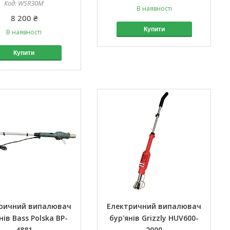
WSR30M
В наявності
8 200 ₴
Купити
В наявності
Купити
ричний випалювач
Електричний випалювач
нів Bass Polska BP-
бур'янів Grizzly HUV600-
4881
2000