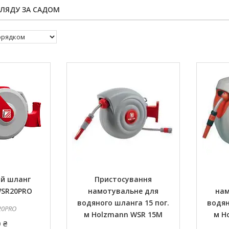
ГЛЯДУ ЗА САДОМ
ий шланг
Пристосування
WSR20PRO
намотувальне для
нам
водяного шланга 15 пог.
водян
20PRO
м Holzmann WSR 15M
м H
 ₴