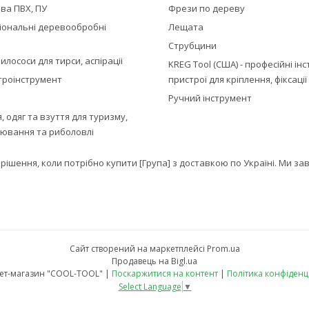
ва ПВХ, ПУ
Фрези по дереву
іональні деревообробні
Лещата
Струбцини
илососи для тирси, аспіраціі
KREG Tool (США) - професійні ін
троінструмент
пристрої для кріплення, фіксаці
Ручний інструмент
 одяг та взуття для туризму,
лювання та риболовлі
е рішення, коли потрібно купити [Група] з доставкою по Україні. Ми 
Сайт створений на маркетплейсі
Prom.ua
Продавець на Bigl.ua
Інтернет-магазин "COOL-TOOL" |
Поскаржитися на контент
|
Політика конфіденц
Select Language
▼