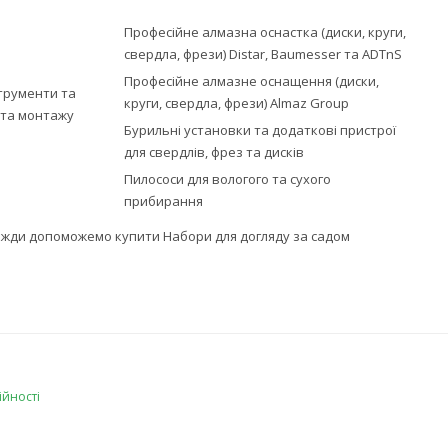
Професійне алмазна оснастка (диски, круги,
свердла, фрези) Distar, Baumesser та ADTnS
Професійне алмазне оснащення (диски,
струменти та
круги, свердла, фрези) Almaz Group
ї та монтажу
Бурильні установки та додаткові пристрої
для свердлів, фрез та дисків
Пилососи для вологого та сухого
прибирання
завжди допоможемо купити Набори для догляду за садом
ійності