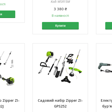
WSR15M
ості
3 380 ₴
ти
В наявності
Купити
 Zipper ZI-
Садовий набір Zipper ZI-
Елект
2J
GPS252
бур'я