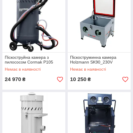
Піскоструйна камера з
Піскоструминна камера
пилососом Cormak P105
Holzmann SK90_230V
Немає в наявності
Немає в наявності
24 970
10 250
₴
₴