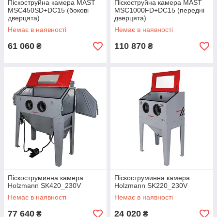
Піскоструйна камера MAST
Піскоструйна камера MAST
MSC450SD+DC15 (бокові
MSC1000FD+DC15 (передні
дверцята)
дверцята)
Немає в наявності
Немає в наявності
61 060
110 870
₴
₴
Піскоструминна камера
Піскоструминна камера
Holzmann SK420_230V
Holzmann SK220_230V
Немає в наявності
Немає в наявності
77 640
24 020
₴
₴