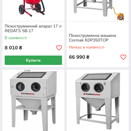
Піскоструминний апарат 17 л
REDATS SB-17
Піскоструминна машина
В наявності
Cormak KDP350TOP
8 010
Немає в наявності
₴
66 990
₴
Купити