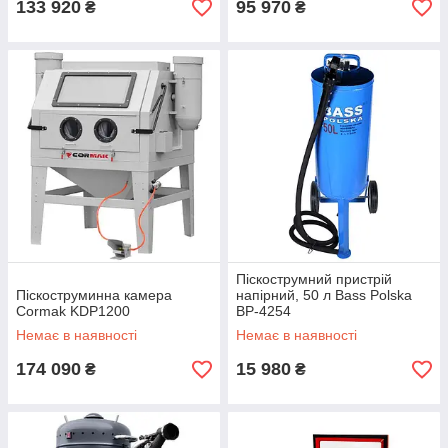
133 920
95 970
₴
₴
Піскострумний пристрій
Піскоструминна камера
напірний, 50 л Bass Polska
Cormak KDP1200
BP-4254
Немає в наявності
Немає в наявності
174 090
15 980
₴
₴