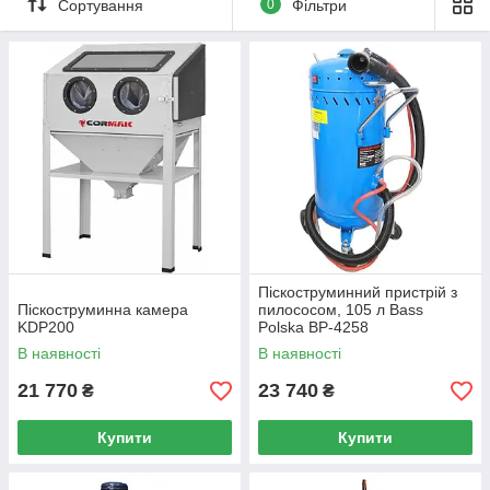
Сортування
0
Фільтри
Піскоструминний пристрій з
Піскоструминна камера
пилососом, 105 л Bass
KDP200
Polska BP-4258
В наявності
В наявності
21 770
23 740
₴
₴
Купити
Купити