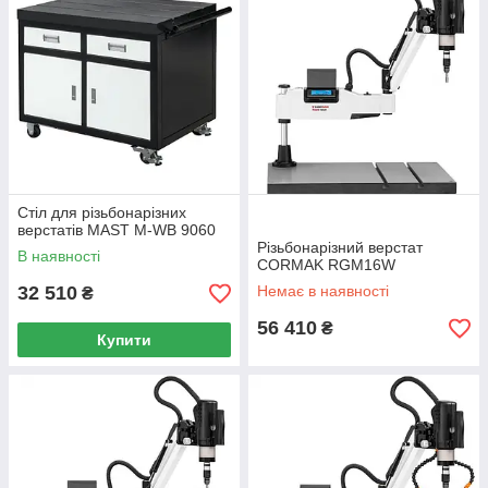
Стіл для різьбонарізних
верстатів MAST M-WB 9060
Різьбонарізний верстат
В наявності
CORMAK RGM16W
32 510
Немає в наявності
₴
56 410
₴
Купити