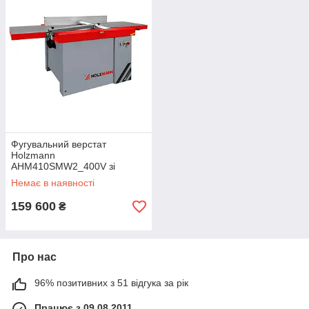
Фугувальний верстат
Holzmann
AHM410SMW2_400V зі
спіральним валом
Немає в наявності
159 600
₴
Про нас
96% позитивних з 51 відгука за рік
Працює з 09.08.2011