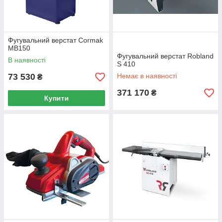
Фугувальний верстат Cormak
MB150
Фугувальний верстат Robland
В наявності
S 410
73 530
Немає в наявності
₴
371 170
₴
Купити