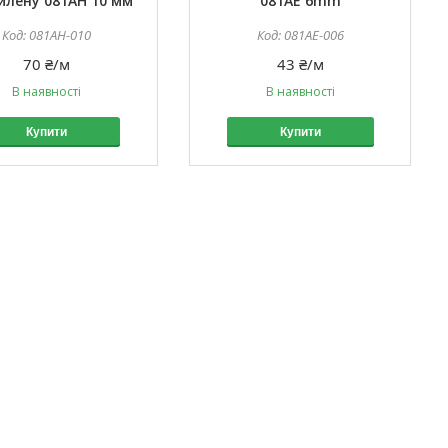
илену 081AH 10 мм
081AE 6mm
081AH-010
081AE-006
70 ₴/м
43 ₴/м
В наявності
В наявності
Купити
Купити