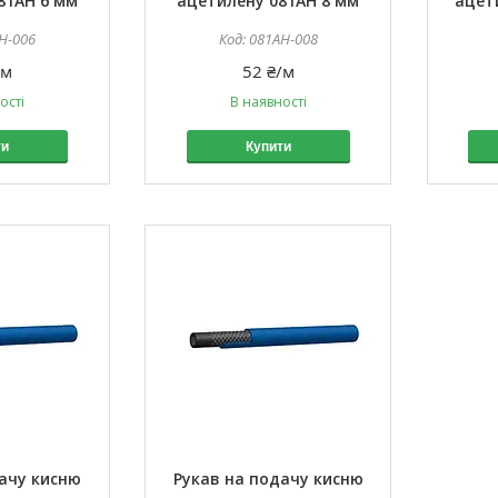
81AH 6 мм
ацетилену 081AH 8 мм
ацет
H-006
081AH-008
/м
52 ₴/м
ості
В наявності
ти
Купити
ачу кисню
Рукав на подачу кисню