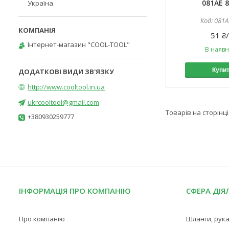
081AE
Україна
081A
51 ₴
Інтернет-магазин "COOL-TOOL"
В наявн
Купи
http://www.cooltool.in.ua
ukrcooltool@gmail.com
+380930259777
ІНФОРМАЦІЯ ПРО КОМПАНІЮ
СФЕРА ДІЯ
Про компанію
Шланги, рука