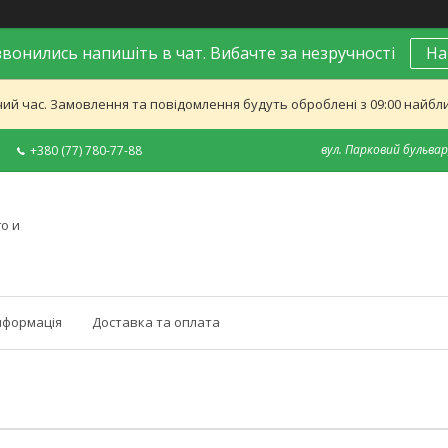
вонились напишіть в чат. Вибачте за незручності
На
ий час. Замовлення та повідомлення будуть оброблені з 09:00 найближ
вул. Парковий бульвар,
+380 (77) 780-77-88
о и
нформація
Доставка та оплата