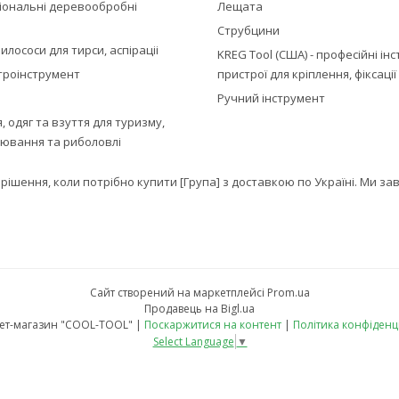
іональні деревообробні
Лещата
Струбцини
илососи для тирси, аспіраціі
KREG Tool (США) - професійні ін
троінструмент
пристрої для кріплення, фіксаці
Ручний інструмент
 одяг та взуття для туризму,
лювання та риболовлі
е рішення, коли потрібно купити [Група] з доставкою по Україні. Ми
Сайт створений на маркетплейсі
Prom.ua
Продавець на Bigl.ua
Інтернет-магазин "COOL-TOOL" |
Поскаржитися на контент
|
Політика конфіденц
Select Language
▼