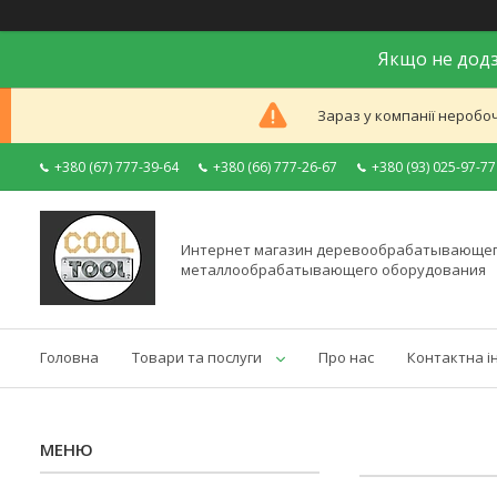
Якщо не додз
Зараз у компанії неробоч
+380 (67) 777-39-64
+380 (66) 777-26-67
+380 (93) 025-97-77
Интернет магазин деревообрабатывающег
металлообрабатывающего оборудования
Головна
Товари та послуги
Про нас
Контактна і