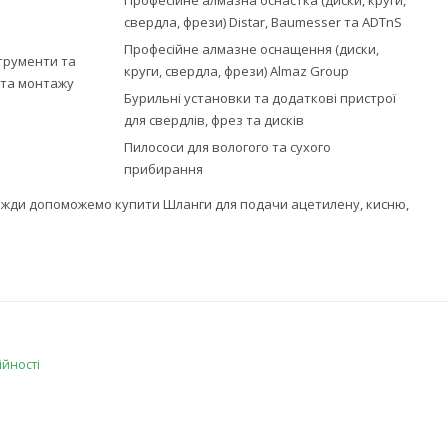
Професійне алмазна оснастка (диски, круги,
свердла, фрези) Distar, Baumesser та ADTnS
Професійне алмазне оснащення (диски,
струменти та
круги, свердла, фрези) Almaz Group
ї та монтажу
Бурильні установки та додаткові пристрої
для свердлів, фрез та дисків
Пилососи для вологого та сухого
прибирання
 завжди допоможемо купити Шланги для подачи ацетилену, кисню,
ійності