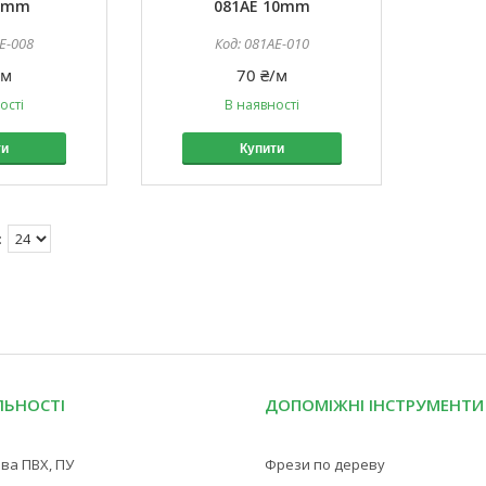
 8mm
081AE 10mm
E-008
081AE-010
/м
70 ₴/м
ості
В наявності
ти
Купити
ЛЬНОСТІ
ДОПОМІЖНІ ІНСТРУМЕНТИ
ва ПВХ, ПУ
Фрези по дереву