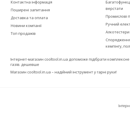
Контактна інформація
Багатофункц
верстати
Поширені запитання
Промислові п
Доставка та оплата
Ручний елек
Новини компанії
Алкотестери
Топ продажів
Спорядження,
кемпінгу, по
Інтернет-магазин cooltool.in.ua допоможе підібрати комплексн
газів. дешевше
Магазин cooltool.in.ua – надійний інструмент у гарні руки!