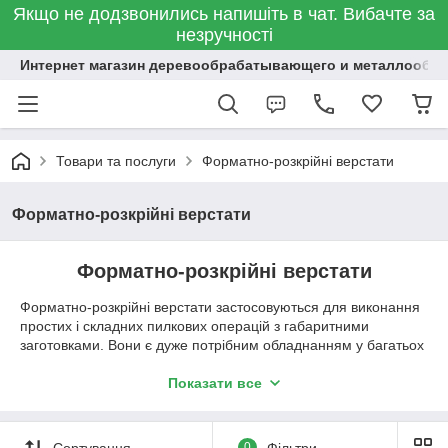
Якщо не додзвонились напишіть в чат. Вибачте за
незручності
Интернет магазин деревообрабатывающего и металлообр
Товари та послуги
Форматно-розкрійні верстати
Форматно-розкрійні верстати
Форматно-розкрійні верстати
Форматно-розкрійні верстати застосовуються для виконання
простих і складних пилкових операцій з габаритними
заготовками. Вони є дуже потрібним обладнанням у багатьох
сферах деревообробного виробництва. Крім обробки
дерев'яних заготовок, обладнання відмінно справляється з
Показати все
деревосодержащими матеріалами (ДСП, ДВП, МДФ).
Сортування
0
Фільтри