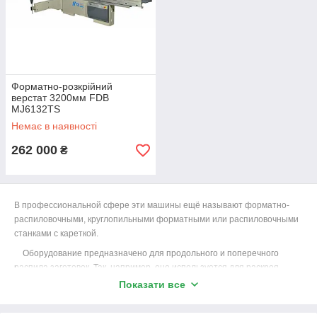
Форматно-розкрійний
верстат 3200мм FDB
MJ6132TS
Немає в наявності
262 000
₴
В профессиональной сфере эти машины ещё называют форматно-
распиловочными, круглопильными форматными или распиловочными
станками с кареткой.
Оборудование предназначено для продольного и поперечного
распила заготовок. Так, например, оно используется для раскроя
листов, обрезки щитов, подрезки и так далее. Также представленные
Показати все
модели применяют для распиливания полноформатных плит на
заданный размер. Замены представленным станкам, которая могла