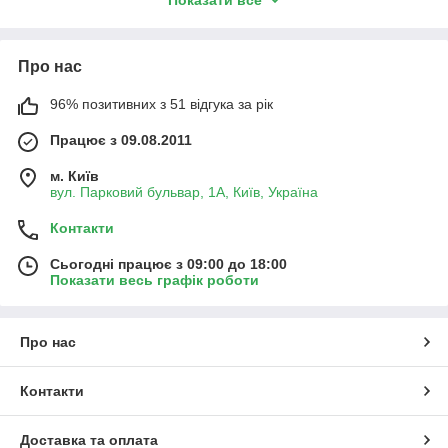
тиски и крестовинные столы
цанговые наборы, цанги и фрезы по металлу
оправки, комплекты прихватов
Про нас
устройства автоматической подачи для фрезерных
96% позитивних з 51 відгука за рік
станков по металлу
Працює з 09.08.2011
В интернет магазине
cooltool.in.ua
Вы получите качественную
консультацию по выбору токарного станка по металлу и
м. Київ
вул. Парковий бульвар, 1А, Київ, Україна
дополнительной оснастки, а также можете купить
интересующее Вас оборудование и инструмент.
Контакти
Сьогодні працює з 09:00 до 18:00
Показати весь графік роботи
Про нас
Контакти
Доставка та оплата