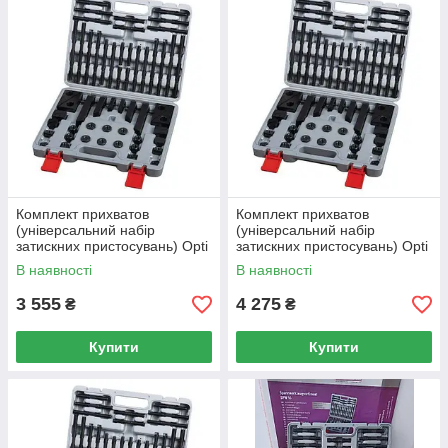
Комплект прихватов
Комплект прихватов
(універсальний набір
(універсальний набір
затискних пристосувань) Opti
затискних пристосувань) Opti
SPW 10 під пази 12 мм
SPW 12 під пази 14 мм
В наявності
В наявності
3 555
4 275
₴
₴
Купити
Купити