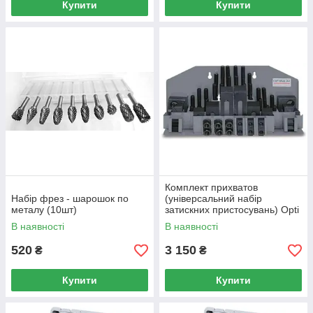
Купити
Купити
Комплект прихватов
Набір фрез - шарошок по
(універсальний набір
металу (10шт)
затискних пристосувань) Opti
SPW 8 під пази 10 мм
В наявності
В наявності
520
3 150
₴
₴
Купити
Купити