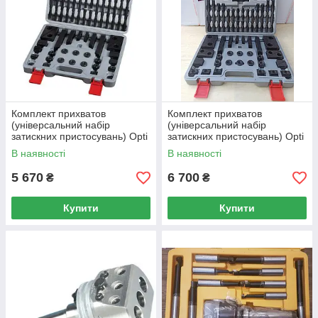
Комплект прихватов
Комплект прихватов
(універсальний набір
(універсальний набір
затискних пристосувань) Opti
затискних пристосувань) Opti
SPW 14 під пази 16 мм
SPW 16 під пази 18 мм
В наявності
В наявності
5 670
6 700
₴
₴
Купити
Купити