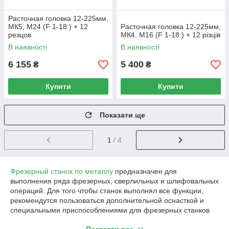
Расточная головка 12-225мм,
MК5, М24 (F 1-18 ) + 12
Расточная головка 12-225мм,
резцов
МК4, М16 (F 1-18 ) + 12 різців
В наявності
В наявності
6 155
5 400
₴
₴
Купити
Купити
Показати ще
1
/ 4
Фрезерный станок по металлу
предназначен для
выполнения ряда фрезерных, сверлильных и шлифовальных
операций. Для того чтобы станок выполнял все функции,
рекомендутся пользоваться дополнительной оснасткой и
специальными приспособлениями для фрезерных станков
по металлу:
Показати все