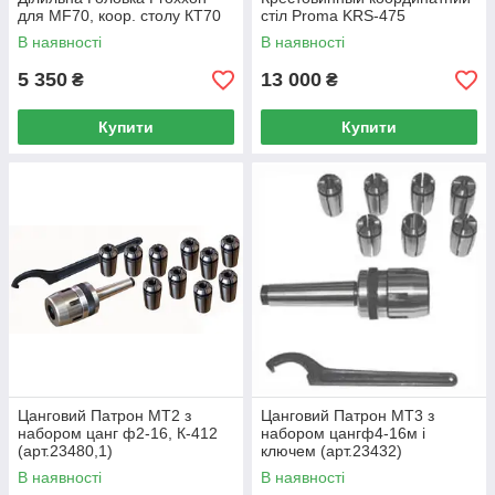
для MF70, коор. столу КТ70
стіл Proma KRS-475
В наявності
В наявності
5 350
13 000
₴
₴
Купити
Купити
Цанговий Патрон МТ2 з
Цанговий Патрон МТ3 з
набором цанг ф2-16, К-412
набором цангф4-16м і
(арт.23480,1)
ключем (арт.23432)
В наявності
В наявності