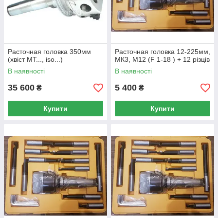
Расточная головка 350мм
Расточная головка 12-225мм,
(хвіст МТ..., iso...)
МК3, М12 (F 1-18 ) + 12 різців
В наявності
В наявності
35 600
5 400
₴
₴
Купити
Купити