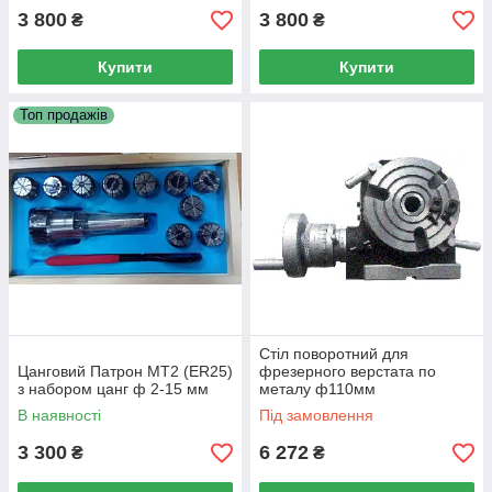
3 800
3 800
₴
₴
Купити
Купити
Топ продажів
Стіл поворотний для
Цанговий Патрон МТ2 (ER25)
фрезерного верстата по
з набором цанг ф 2-15 мм
металу ф110мм
В наявності
Під замовлення
3 300
6 272
₴
₴