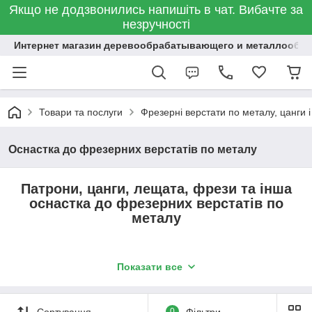
Якщо не додзвонились напишіть в чат. Вибачте за
незручності
Интернет магазин деревообрабатывающего и металлообр
Товари та послуги
Фрезерні верстати по металу, цанги 
Оснастка до фрезерних верстатів по металу
Патрони, цанги, лещата, фрези та інша
оснастка до фрезерних верстатів по
металу
У розділі представлена різна оснащення та додаткові
Показати все
пристосування, що використовуються для роботи на
фрезерних верстатах з металу.
Сортування
0
Фільтри