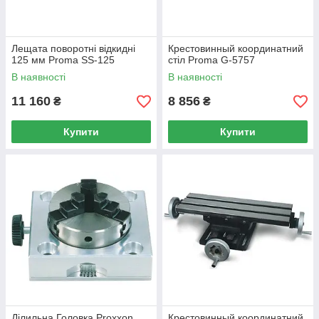
Лещата поворотні відкидні
Крестовинный координатний
125 мм Proma SS-125
стіл Proma G-5757
В наявності
В наявності
11 160
8 856
₴
₴
Купити
Купити
Ділильна Головка Proxxon
Крестовинный координатний