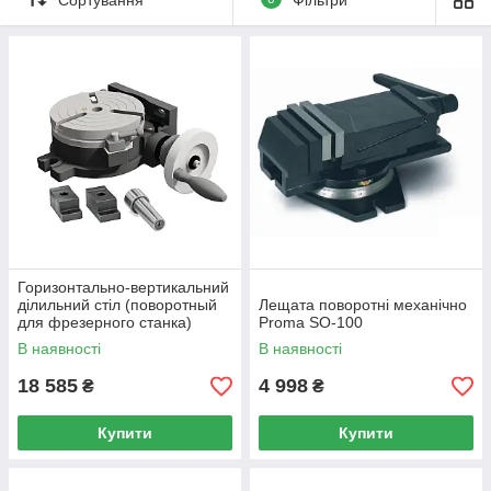
Горизонтально-вертикальний
ділильний стіл (поворотный
Лещата поворотні механічно
для фрезерного станка)
Proma SO-100
Optimum RT150
В наявності
В наявності
18 585
4 998
₴
₴
Купити
Купити