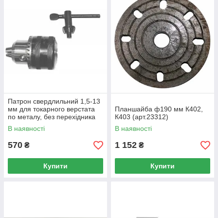
Патрон свердлильний 1,5-13
мм для токарного верстата
Планшайба ф190 мм К402,
по металу, без перехідника
К403 (арт.23312)
(арт.23314)
В наявності
В наявності
570
1 152
₴
₴
Купити
Купити