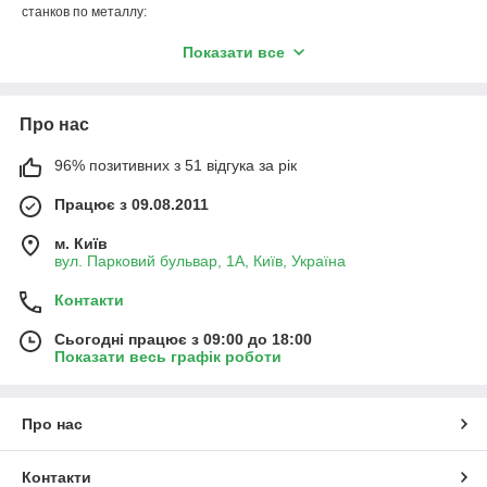
станков по металлу:
патроны 3-х и 4-х кулачковые для токарных станков
Показати все
по металлу
различные резцы и наборы резцов для токарных
станков по металлу
Про нас
люнеты, планшайбы, центры для станков
96% позитивних з 51 відгука за рік
хомутики токарные
Працює з 09.08.2011
В интернет магазине
cooltool.in.ua
Вы получите качественную
м. Київ
консультацию по выбору токарного станка по металлу и
вул. Парковий бульвар, 1А, Київ, Україна
дополнительной оснастки, а также можете купить интересующее Вас
оборудование и инструмент.
Контакти
Сьогодні працює з 09:00 до 18:00
Показати весь графік роботи
Про нас
Контакти