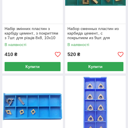
Набір змінних пластин з
Набор сменных пластин из
карбіду цемент., з покриттям
карбида цемент., с
з 7шт. для різців 8х8, 10х10
покрытием из 9шт. для
(арт.23362СП)
резцов 12х12 (арт.23363СП)
В наявності
В наявності
410
520
₴
₴
Купити
Купити