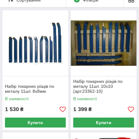
Набір токарних різців по
Набір токарних різців по
металу 11шт. 10х10
металу 11шт. 8х8мм
(арт.23362-10)
В наявності
В наявності
1 530
1 399
₴
₴
Купити
Купити