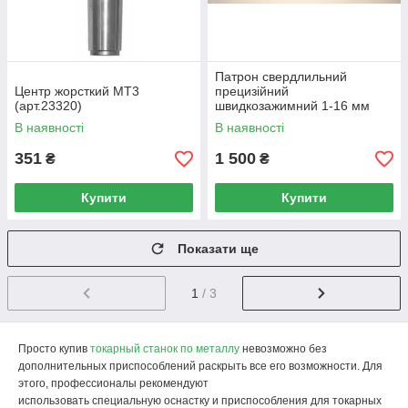
Патрон свердлильний
Центр жорсткий МТ3
прецизійний
(арт.23320)
швидкозажимний 1-16 мм
для токарного верстата по
В наявності
В наявності
металу МТ2 (МК2)
351
1 500
₴
₴
Купити
Купити
Показати ще
1
/ 3
Просто купив
токарный станок по металлу
невозможно без
дополнительных приспособлений раскрыть все его возможности. Для
этого, профессионалы рекомендуют
использовать специальную оснастку и приспособления для токарных