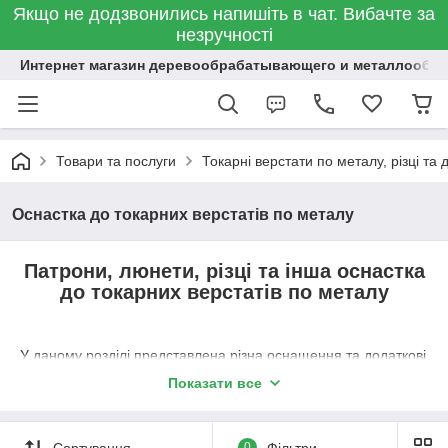
Якщо не додзвонились напишіть в чат. Вибачте за
незручності
Интернет магазин деревообрабатывающего и металлообр
Товари та послуги
Токарні верстати по металу, різці та
Оснастка до токарних верстатів по металу
Патрони, люнети, різці та інша оснастка
до токарних верстатів по металу
У даному розділі представлена різна оснащення та додаткові
пристосування для токарних верстатів по металу.
Показати все
Сортування
0
Фільтри