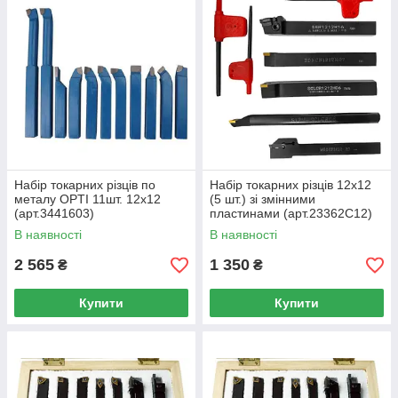
Набір токарних різців по
Набір токарних різців 12x12
металу OPTI 11шт. 12х12
(5 шт.) зі змінними
(арт.3441603)
пластинами (арт.23362С12)
В наявності
В наявності
2 565
1 350
₴
₴
Купити
Купити