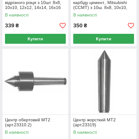
відрізного різця з 10шт. 8х8,
карбіду цемент., Mitsubishi
10х10, 12х12, 14х14, 16х16
(CCMT) з 10ш. 8х8, 10х10,
(арт.23367СП)
12x12 (арт.23365СП)
В наявності
В наявності
339
350
₴
₴
Купити
Купити
Центр обертовий МТ2
Центр жорсткий МТ2
(арт.23310.2)
(арт.23319)
В наявності
В наявності