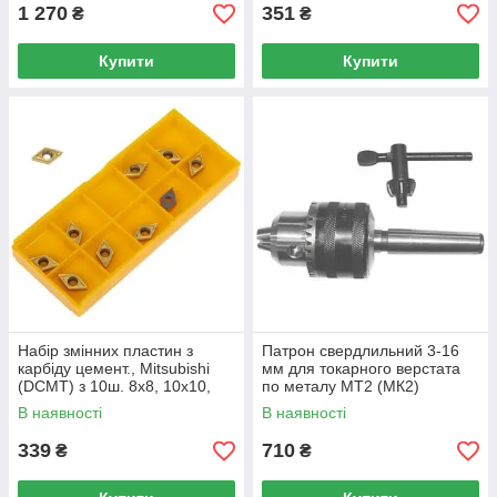
1 270
351
₴
₴
Купити
Купити
Набір змінних пластин з
Патрон свердлильний 3-16
карбіду цемент., Mitsubishi
мм для токарного верстата
(DCMT) з 10ш. 8х8, 10х10,
по металу MT2 (МК2)
12x12 (арт.23364СП)
(арт.23315.2)
В наявності
В наявності
339
710
₴
₴