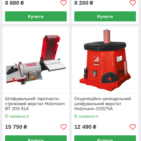
8 880
8 200
₴
₴
Купити
Купити
Шліфувальний тарілчасто-
Осциляційно-шпиндельний
стрічковий верстат Holzmann
шліфувальний верстат
BT 203-914
Holzmann OSS75A
В наявності
В наявності
15 750
12 490
₴
₴
Купити
Купити