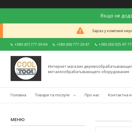
Якщо не додз
Зараз у компанії нер
+380 (67) 777-39-64
+380 (66) 777-26-67
+380 (93) 025-97-77
Интернет магазин деревообрабатывающег
металлообрабатывающего оборудования
Головна
Товари та послуги
Про нас
Контактна і