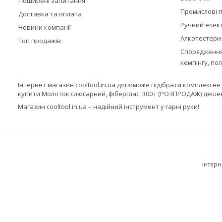
Поширені запитання
Промислові п
Доставка та оплата
Ручний елек
Новини компанії
Алкотестери
Топ продажів
Спорядження,
кемпінгу, по
Інтернет магазин cooltool.in.ua допоможе підібрати комплексн
купити Молоток слюсарний, фіберглас, 300 г (РОЗПРОДАЖ) деш
Магазин cooltool.in.ua – надійний інструмент у гарні руки!