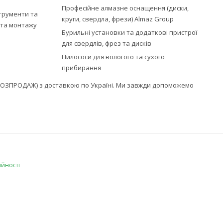
Професійне алмазне оснащення (диски,
струменти та
круги, свердла, фрези) Almaz Group
ї та монтажу
Бурильні установки та додаткові пристрої
для свердлів, фрез та дисків
Пилососи для вологого та сухого
прибирання
г (РОЗПРОДАЖ) з доставкою по Україні. Ми завжди допоможемо
ійності