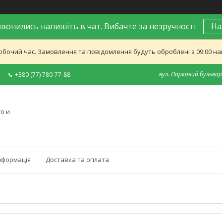
вонились напишіть в чат. Вибачте за незручності
На
обочий час. Замовлення та повідомлення будуть оброблені з 09:00 най
вул. Парковий бульвар,
+380 (77) 780-77-88
о и
нформація
Доставка та оплата