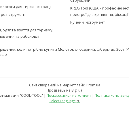
Струбцини
илососи для тирси, аспіраціі
KREG Tool (США) - професійні ін
троінструмент
пристрої для кріплення, фіксаці
Ручний інструмент
 одяг та взуття для туризму,
лювання та риболовлі
е рішення, коли потрібно купити Молоток слюсарний, фіберглас, 300 
евше
Сайт створений на маркетплейсі
Prom.ua
Продавець на Bigl.ua
Інтернет-магазин "COOL-TOOL" |
Поскаржитися на контент
|
Політика конфіденц
Select Language
▼