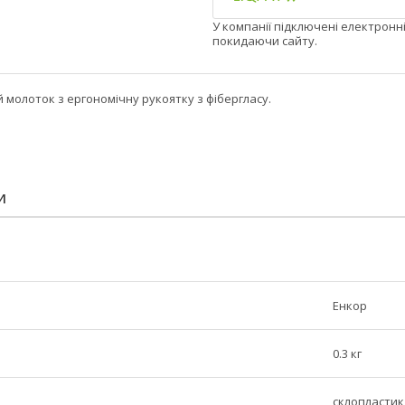
У компанії підключені електронн
покидаючи сайту.
молоток з ергономічну рукоятку з фібергласу.
И
Енкор
0.3 кг
склопластик