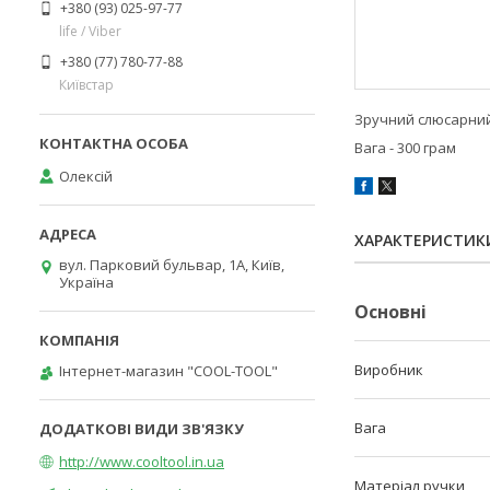
+380 (93) 025-97-77
life / Viber
+380 (77) 780-77-88
Київстар
Зручний слюсарний 
Вага - 300 грам
Олексій
ХАРАКТЕРИСТИК
вул. Парковий бульвар, 1А, Київ,
Україна
Основні
Виробник
Інтернет-магазин "COOL-TOOL"
Вага
http://www.cooltool.in.ua
Матеріал ручки