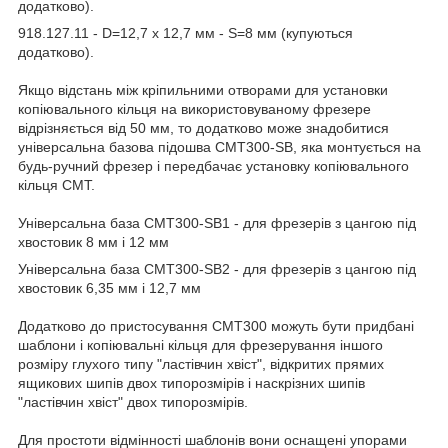
додатково).
918.127.11 - D=12,7 x 12,7 мм - S=8 мм (купуються
додатково).
Якщо відстань між кріпильними отворами для установки
копіювального кільця на використовуваному фрезере
відрізняється від 50 мм, то додатково може знадобитися
універсальна базова підошва CMT300-SB, яка монтується на
будь-ручний фрезер і передбачає установку копіювального
кільця СМТ.
Універсальна база CMT300-SB1 - для фрезерів з цангою під
хвостовик 8 мм і 12 мм
Універсальна база CMT300-SB2 - для фрезерів з цангою під
хвостовик 6,35 мм і 12,7 мм
Додатково до пристосування СМТ300 можуть бути придбані
шаблони і копіювальні кільця для фрезерування іншого
розміру глухого типу "ластівчин хвіст", відкритих прямих
ящикових шипів двох типорозмірів і наскрізних шипів
"ластівчин хвіст" двох типорозмірів.
Для простоти відмінності шаблонів вони оснащені упорами