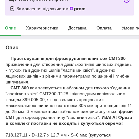
Замовлення під захистом
Опис
Характеристики
Доставка
Оплата
Умови п
Опис
Пристосування для фрезерування шпильок СМТ300
призначений для створення декількох типів шипових з'єднань
- глухих та відкритих шипів "ластівчин хвіст", відкритих
ящикових шипів - з різними параметрами по ширині і глибині
шипування.
СМТ 300
комплектується шаблоном для глухого з'єднання
"ластівчин хвіст" СМТ300-Т128 і відповідним копіювальним
кільцем 899.005.00, які дозволяють працювати з
максимальною шириною заготовки 305 мм при товщині від 11
до 25 мм. З комплектним шаблоном використовуються
фрези
СМТ
для фрезерування типу "ластівчин хвіст":
УВАГА! Фрези
в комплект поставки не входять і купуються окремо!
718.127.11 - D=12,7 x 12,7 мм - S=6 мм; (купуються