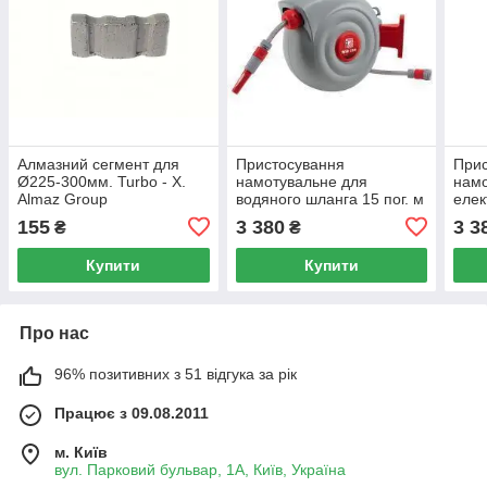
Алмазний сегмент для
Пристосування
При
Ø225-300мм. Turbo - Х.
намотувальне для
намо
Almaz Group
водяного шланга 15 пог. м
елек
Holzmann WSR 15M
пог.
155
3 380
3 3
₴
₴
Купити
Купити
Про нас
96% позитивних з 51 відгука за рік
Працює з 09.08.2011
м. Київ
вул. Парковий бульвар, 1А, Київ, Україна