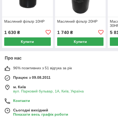
Масляний фільтр 10HP
Масляний фільтр 20HP
Мас
30H
1 630
1 740
5 8
₴
₴
Купити
Купити
Про нас
96% позитивних з 51 відгука за рік
Працює з 09.08.2011
м. Київ
вул. Парковий бульвар, 1А, Київ, Україна
Контакти
Сьогодні вихідний
Показати весь графік роботи