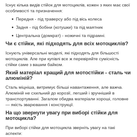
Існує кілька видів стійок для мотоциклів, кожен з яких має свої
особливості та призначення:
Передня - під траверсу або під вісь колеса
Задня - під бобіни (котушки) та під маятник
Центральна (домкрат) - ножичні та підрамні.
Чи є стійки, які підходять для всіх мотоциклів?
Існують універсальні моделі, які підходять для більшості
мотоциклів. Але при купівлі все ж перевіряйте сумісність
стійки саме з вашим байком.
Який матеріал кращий для мотостійки - сталь чи
алюміній?
Сталь міцніша, витримує більші навантаження, але важча.
Алюміній не схильний до корозії, легший і зручніший в
транспортуванні. Загалом обидва матеріали хороші, головне
— якість зварювання і конструкції.
На що звернути увагу при виборі стійки для
мотоцикла?
При виборі стійки для мотоцикла зверніть увагу на такі
аспекти: