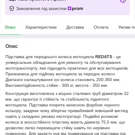
Замовлення під захистом
Опис
Характеристики
Доставка
Оплата
Умови п
Опис
Підставка для переднього колеса мотоцикла
REDATS
- це
універсальне обладнання для ремонту та обслуговування
мототранспорту, яке підходить практично для всіх мотоциклів.
Призначена для підйому мотоцикла за переднє колесо.
Діапазон налаштування осі колеса становить 200-360 мм.
Вантажопідйомність стійки - 300 кг, висота - 350 мм.
Конструкція виготовлена з міцних сталевих труб діаметром 32
мм, що гарантує її стійкість та стабільність піднятого
мотоцикла. Підставка покрита захисною фарбою чорного
кольору, завдяки чому зберігає привабливий зовнішній вигляд
навіть у складних умовах експлуатації. Подвійні роликові
колеса зі зносостійкого пластику мають діаметр 75,5 мм, що
дозволяє легко переміщати стійку навіть по нерівних
поверхнях. Для захисту рук від травмування ця підставка під