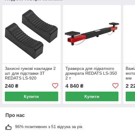
Захисні гумові накладки 2
Траверса для підкатного
Важ
шт. для підставки 3T
домкрата REDATS LS-350
мот
REDATS LS-920
2 т
мм
240
4 840
2 2
₴
₴
Купити
Купити
Про нас
96% позитивних з 51 відгука за рік