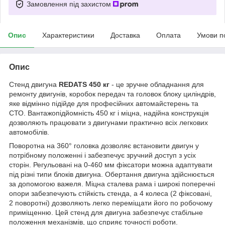
Замовлення під захистом
Опис
Характеристики
Доставка
Оплата
Умови п
Опис
Стенд двигуна
REDATS 450 кг
- це зручне обладнання для
ремонту двигунів, коробок передач та головок блоку циліндрів,
яке відмінно підійде для професійних автомайстерень та
СТО. Вантажопідйомність 450 кг і міцна, надійна конструкція
дозволяють працювати з двигунами практично всіх легкових
автомобілів.
Поворотна на 360° головка дозволяє встановити двигун у
потрібному положенні і забезпечує зручний доступ з усіх
сторін. Регульовані на 0-460 мм фіксатори можна адаптувати
під різні типи блоків двигуна. Обертання двигуна здійснюється
за допомогою важеля. Міцна сталева рама і широкі поперечні
опори забезпечують стійкість стенда, а 4 колеса (2 фіксовані,
2 поворотні) дозволяють легко переміщати його по робочому
приміщенню. Цей стенд для двигуна забезпечує стабільне
положення механізмів, що сприяє точності роботи.