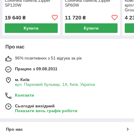
Сонячна панель Zipper
Сонячна панель Zipper
Комп
SP120W
SP60W
кріп
Grou
19 640
11 720
4 2
₴
₴
Купити
Купити
Про нас
96% позитивних з 51 відгука за рік
Працює з 09.08.2011
м. Київ
вул. Парковий бульвар, 1А, Київ, Україна
Контакти
Сьогодні вихідний
Показати весь графік роботи
Про нас