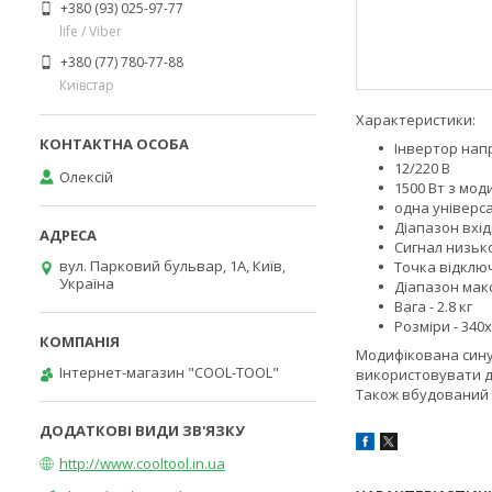
+380 (93) 025-97-77
life / Viber
+380 (77) 780-77-88
Київстар
Характеристики:
Інвертор нап
12/220 В
Олексій
1500 Вт з мо
одна універс
Діапазон вхідн
Сигнал низько
вул. Парковий бульвар, 1А, Київ,
Точка відключ
Україна
Діапазон макс
Вага - 2.8 кг
Розміри - 340
Модифікована синус
Інтернет-магазин "COOL-TOOL"
використовувати дл
Також вбудований 
http://www.cooltool.in.ua