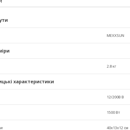
И
ути
MEXXSUN
міри
2.8 кг
ицькі характеристики
12/200В В
1500 Вт
ри
40x13x12 см