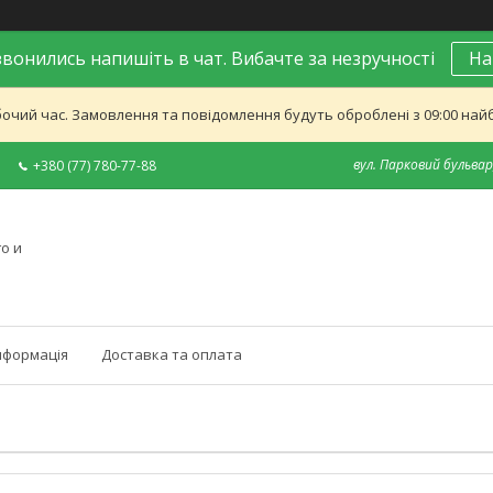
вонились напишіть в чат. Вибачте за незручності
На
бочий час. Замовлення та повідомлення будуть оброблені з 09:00 найб
вул. Парковий бульвар,
+380 (77) 780-77-88
о и
нформація
Доставка та оплата