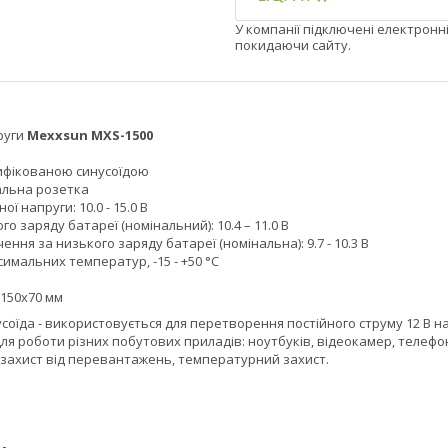
У компанії підключені електронн
покидаючи сайту.
руги
Mexxsun MXS-1500
дифікованою синусоїдою
альна розетка
ої напруги: 10.0 - 15.0 В
го заряду батареї (номінальний): 10.4 – 11.0 В
ення за низького заряду батареї (номінальна): 9.7 - 10.3 В
имальних температур, -15 - +50 °C
х150х70 мм
оїда - використовується для перетворення постійного струму 12 В на
я роботи різних побутових приладів: ноутбуків, відеокамер, телефоні
захист від перевантажень, температурний захист.