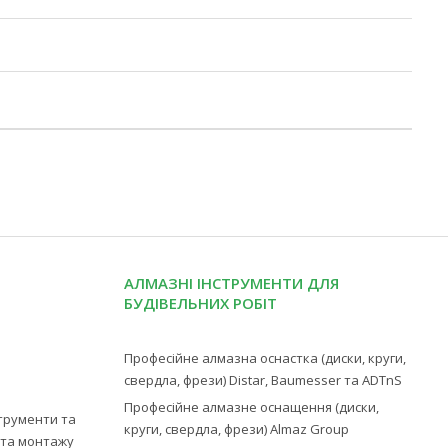
АЛМАЗНІ ІНСТРУМЕНТИ ДЛЯ
БУДІВЕЛЬНИХ РОБІТ
Професійне алмазна оснастка (диски, круги,
свердла, фрези) Distar, Baumesser та ADTnS
Професійне алмазне оснащення (диски,
струменти та
круги, свердла, фрези) Almaz Group
ї та монтажу