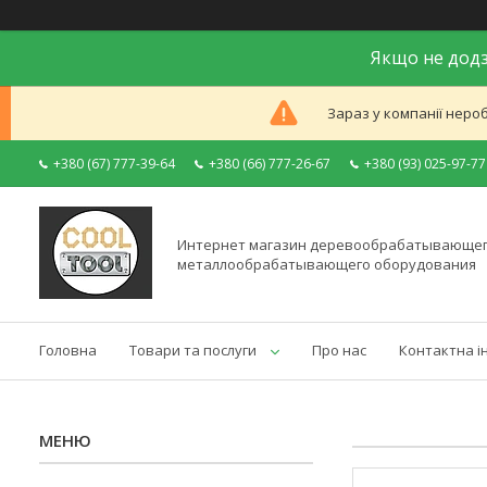
Якщо не додз
Зараз у компанії неро
+380 (67) 777-39-64
+380 (66) 777-26-67
+380 (93) 025-97-77
Интернет магазин деревообрабатывающег
металлообрабатывающего оборудования
Головна
Товари та послуги
Про нас
Контактна і