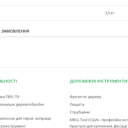
3,5 кг
Я ЗАМОВЛЕННЯ
ЛЬНОСТІ
ДОПОМІЖНІ ІНСТРУМЕНТИ
ва ПВХ, ПУ
Фрези по дереву
іональні деревообробні
Лещата
Струбцини
илососи для тирси, аспіраціі
KREG Tool (США) - професійні ін
троінструмент
пристрої для кріплення, фіксаці