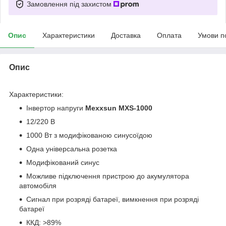
Замовлення під захистом
Опис
Характеристики
Доставка
Оплата
Умови п
Опис
Характеристики:
Інвертор напруги
Mexxsun MXS-1000
12/220 В
1000 Вт з модифікованою синусоїдою
Одна універсальна розетка
Модифікований синус
Можливе підключення пристрою до акумулятора
автомобіля
Сигнал при розряді батареї, вимкнення при розряді
батареї
ККД: >89%