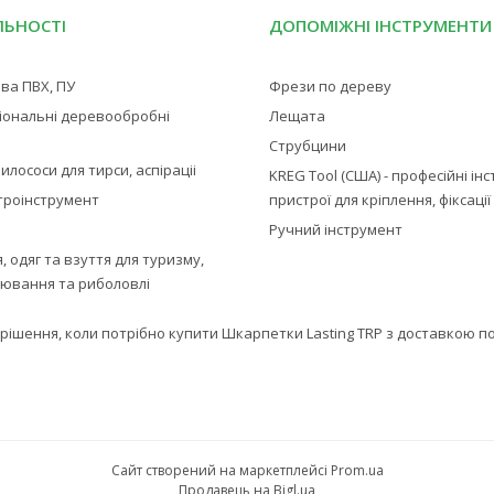
ЛЬНОСТІ
ДОПОМІЖНІ ІНСТРУМЕНТИ
ва ПВХ, ПУ
Фрези по дереву
іональні деревообробні
Лещата
Струбцини
илососи для тирси, аспіраціі
KREG Tool (США) - професійні ін
троінструмент
пристрої для кріплення, фіксаці
Ручний інструмент
 одяг та взуття для туризму,
лювання та риболовлі
е рішення, коли потрібно купити Шкарпетки Lasting TRP з доставкою 
Сайт створений на маркетплейсі
Prom.ua
Продавець на Bigl.ua