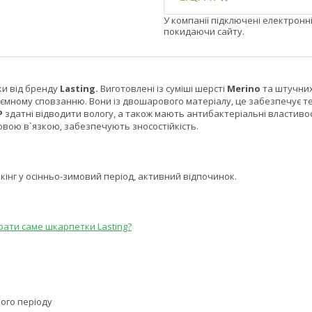
У компанії підключені електронн
покидаючи сайту.
и від бренду
Lasting.
Виготовлені із суміші шерсті
Merino
та штучних
ємному сповзанню. Вони із двошарового матеріалу, це забезпечує те
P
здатні відводити вологу, а також мають антибактеріальні властивості.
ою в`язкою, забезпечують зносостійкість.
кінг у осінньо-зимовий період, активний відпочинок.
рати саме шкарпетки Lasting?
вого періоду