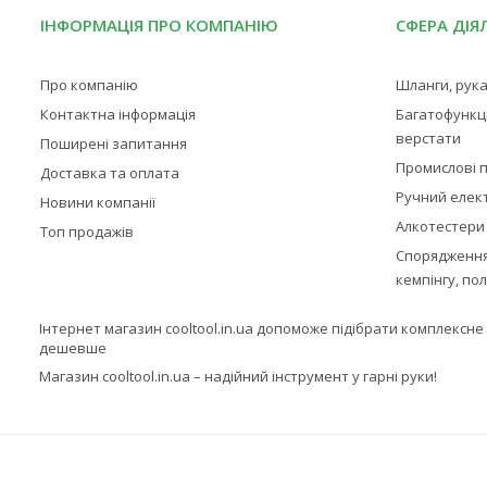
ІНФОРМАЦІЯ ПРО КОМПАНІЮ
СФЕРА ДІЯ
Про компанію
Шланги, рука
Контактна інформація
Багатофункц
верстати
Поширені запитання
Промислові п
Доставка та оплата
Ручний елек
Новини компанії
Алкотестери
Топ продажів
Спорядження,
кемпінгу, по
Інтернет магазин cooltool.in.ua допоможе підібрати комплексн
дешевше
Магазин cooltool.in.ua – надійний інструмент у гарні руки!