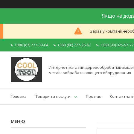
Якщо не додз
Зараз у компанії неро
+380 (67) 777-39-64
+380 (66) 777-26-67
+380 (93) 025-97-77
Интернет магазин деревообрабатывающег
металлообрабатывающего оборудования
Головна
Товари та послуги
Про нас
Контактна і