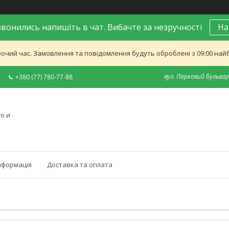
вонились напишіть в чат. Вибачте за незручності
На
бочий час. Замовлення та повідомлення будуть оброблені з 09:00 найб
вул. Парковий бульвар,
+380 (77) 780-77-88
о и
нформація
Доставка та оплата