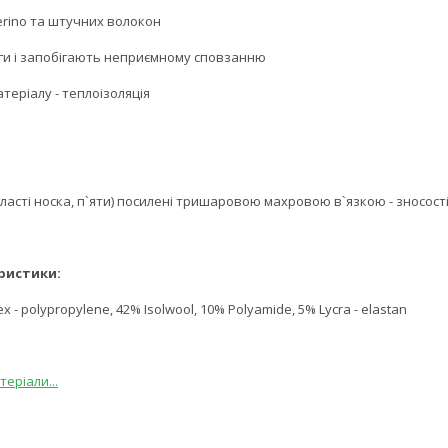
Merino та штучних волокон
оги і запобігають неприємному сповзанню
теріалу - теплоізоляція
бласті носка, п`яти) посилені тришаровою махровою в`язкою - зносост
ристики:
x - polypropylene, 42% Isolwool, 10% Polyamide, 5% Lycra - elastan
еріали...