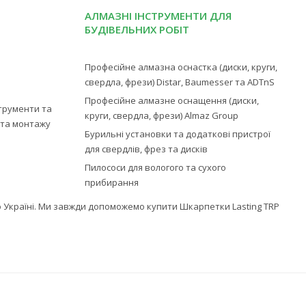
АЛМАЗНІ ІНСТРУМЕНТИ ДЛЯ
БУДІВЕЛЬНИХ РОБІТ
Професійне алмазна оснастка (диски, круги,
свердла, фрези) Distar, Baumesser та ADTnS
Професійне алмазне оснащення (диски,
струменти та
круги, свердла, фрези) Almaz Group
ї та монтажу
Бурильні установки та додаткові пристрої
для свердлів, фрез та дисків
Пилососи для вологого та сухого
прибирання
по Україні. Ми завжди допоможемо купити Шкарпетки Lasting TRP