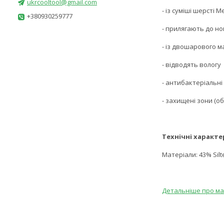
ukrcooltool@gmail.com
- із суміші шерсті 
+380930259777
- прилягають до н
- із двошарового ма
- відводять вологу
- антибактеріальні
- захищені зони (о
Технічні характе
Матеріали: 43% Silte
Детальніше про мат