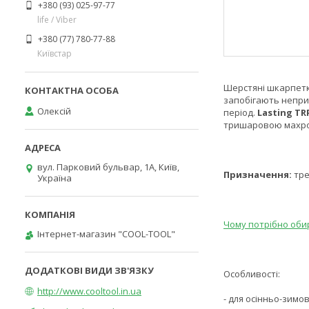
+380 (93) 025-97-77
life / Viber
+380 (77) 780-77-88
Київстар
Шерстяні шкарпетк
запобігають непри
Олексій
період.
Lasting TR
тришаровою махров
вул. Парковий бульвар, 1А, Київ,
Призначення:
тре
Україна
Чому потрібно оби
Інтернет-магазин "COOL-TOOL"
Особливості:
http://www.cooltool.in.ua
- для осінньо-зимо