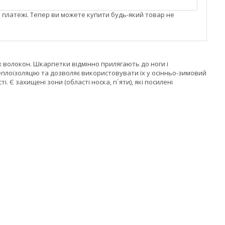
і платежі. Тепер ви можете купити будь-який товар не
 волокон. Шкарпетки відмінно прилягають до ноги і
плоізоляцію та дозволяє використовувати їх у осінньо-зимовий
 Є захищені зони (області носка, п`яти), які посилені