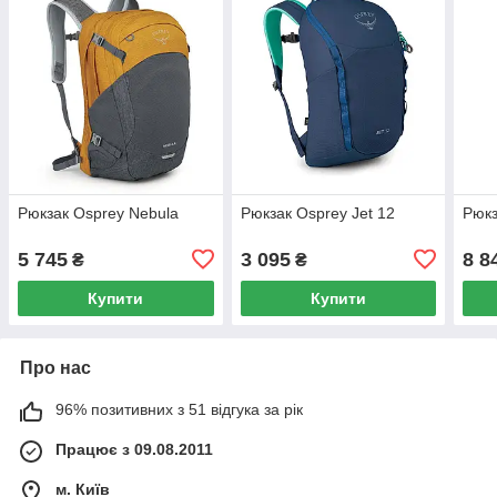
Рюкзак Osprey Nebula
Рюкзак Osprey Jet 12
Рюкз
5 745
3 095
8 8
₴
₴
Купити
Купити
Про нас
96% позитивних з 51 відгука за рік
Працює з 09.08.2011
м. Київ