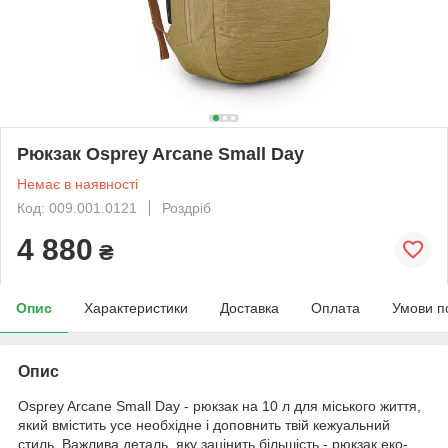
Рюкзак Osprey Arcane Small Day
Немає в наявності
Код: 009.001.0121
Роздріб
4 880
₴
Опис
Характеристики
Доставка
Оплата
Умови п
Опис
Osprey Arcane Small Day
- рюкзак на 10 л для міського життя,
який вмістить усе необхідне і доповнить твій кежуальний
стиль. Важлива деталь, яку зацінить більшість - рюкзак еко-