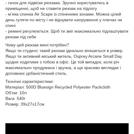
- гачок для підвіски рюкзака. Зручно користуватись в
приміщенні, щоб не ставити рюкзак на підлогу
- м’яка спинка Air Scape із спіненими зонами. Можна цілий
день гуляти по місту і не відчувати напруження у плечах чи
спині
- ремені регулюються. Щоб ти зміг максимально підлаштувати
рюкзак під себе
Чому цей рюкзак мені потрібен?
Якщо ти студент, такий рюкзак ідеально впишеться в універ.
Якщо ти активний міський житель,
Osprey Arcane Small Day
щодня ходитиме з тобою в офіс. Це той випадок, коли річ
максимально продумана і зручна, а ще красиво виглядає і
доповнює урбаністичний стиль.
Технічні характеристики:
Матеріал: 500D Bluesign Recycled Polyester Packcloth
Об'єм: 10л
Вага: 540г
Розмір: 39х27х17см