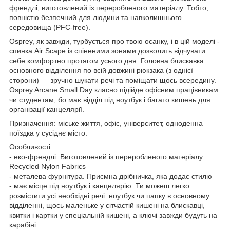
френдлі, виготовлений із переробленого матеріалу. Тобто,
повністю безпечний для людини та навколишнього
середовища (PFC-free).
Osprey, як завжди, турбується про твою осанку, і в цій моделі -
спинка
Air Scape
із спіненими зонами дозволить відчувати
себе комфортно протягом усього дня. Головна блискавка
основного відділення по всій довжині рюкзака (з однієї
сторони) — зручно шукати речі та поміщати щось всередину.
Osprey Arcane Small Day
класно підійде офісним працівникам
чи студентам, бо має відділ під ноутбук і багато кишень для
організації канцелярії.
Призначення:
міське життя, офіс, університет, одноденна
поїздка у сусіднє місто.
Особливості:
- еко-френдлі. Виготовлений із переробленого матеріалу
Recycled Nylon Fabrics
- металева фурнітура. Приємна дрібничка, яка додає стилю
- має місце під ноутбук і канцелярію. Ти можеш легко
розмістити усі необхідні речі: ноутбук чи папку в основному
відділенні, щось маленьке у сітчастій кишені на блискавці,
квитки і картки у спеціальній кишені, а ключі завжди будуть на
карабіні