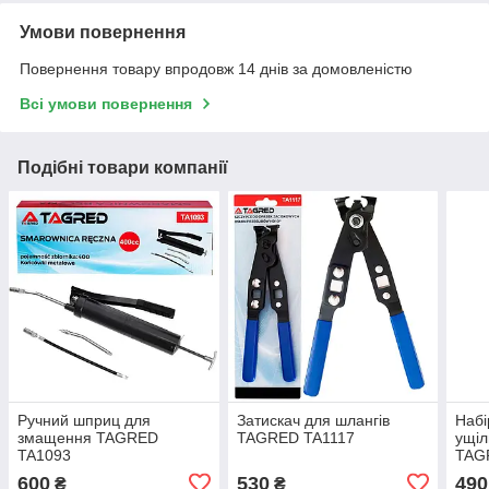
Умови повернення
Повернення товару впродовж 14 днів за домовленістю
Всі умови повернення
Подібні товари компанії
Ручний шприц для
Затискач для шлангів
Набі
змащення TAGRED
TAGRED TA1117
ущіл
TA1093
TAG
600
530
490
₴
₴