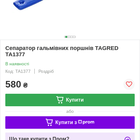
Сепаратор гальмівних поршнів TAGRED
TA1377
В наявності
Код: TA1377
Роздріб
580
₴
Купити
або
Купити з
Що таке купити з Пром?