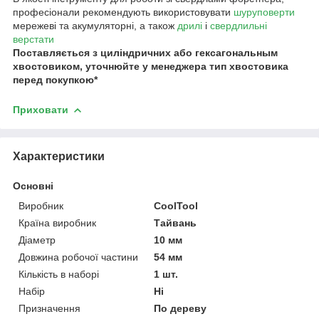
професіонали рекомендують використовувати
шуруповерти
мережеві та акумуляторні, а також
дрилі
і
свердлильні
верстати
Поставляється з циліндричних або гексагональным
хвостовиком, уточнюйте у менеджера тип хвостовика
перед покупкою*
Приховати
Характеристики
Основні
Виробник
CoolTool
Країна виробник
Тайвань
Діаметр
10 мм
Довжина робочої частини
54 мм
Кількість в наборі
1 шт.
Набір
Ні
Призначення
По дереву