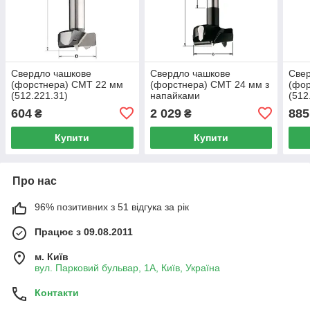
Свердло чашкове
Свердло чашкове
Све
(форстнера) CMT 22 мм
(форстнера) CMT 24 мм з
(фо
(512.221.31)
напайками
(512
604
2 029
885
₴
₴
Купити
Купити
Про нас
96% позитивних з 51 відгука за рік
Працює з 09.08.2011
м. Київ
вул. Парковий бульвар, 1А, Київ, Україна
Контакти