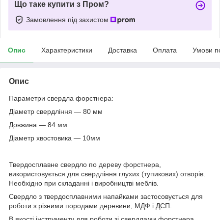
Що таке купити з Пром?
Замовлення під захистом
Опис
Характеристики
Доставка
Оплата
Умови п
Опис
Параметри свердла форстнера:
Діаметр свердління ― 80 мм
Довжина ― 84 мм
Діаметр хвостовика ― 10мм
Твердосплавне свердло по дереву форстнера,
використовується для свердління глухих (тупикових) отворів.
Необхідно при складанні і виробництві меблів.
Свердло з твердосплавними напайками застосовується для
роботи з різними породами деревини, МДФ і ДСП.
В якості інструменту для роботи зі свердлами форстнера,