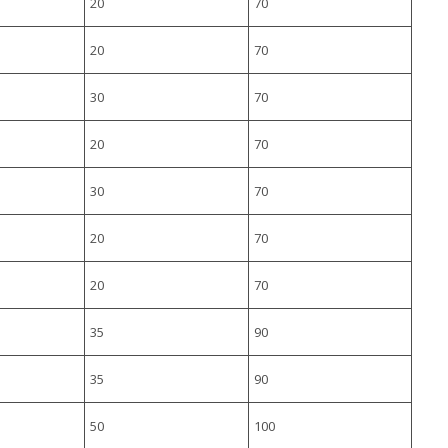
20
70
20
70
30
70
20
70
30
70
20
70
20
70
35
90
35
90
50
100