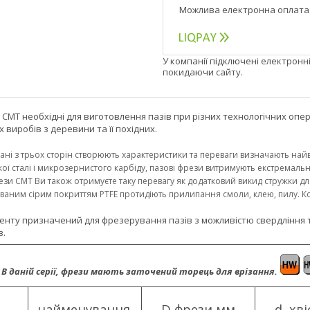
У компанії підключені електронн
покидаючи сайту.
 CMT необхідні для виготовлення пазів при різних технологічних опера
 виробів з деревини та її похідних.
рані з трьох сторін створюють характеристики та переваги визначають найв
кої сталі і микрозернистого карбіду, пазові фрези витримують екстремальн
и CMT Ви також отримуєте таку перевагу як додатковий викид стружки для
аним сірим покриттям PTFE протидіють прилипання смоли, клею, пилу. Ко
енту призначений для фрезерування пазів з можливістю свердління тв
в.
. В даній серії, фрези мають заточений торець для врізання.
найменування.
D,фрези мм
d, хві