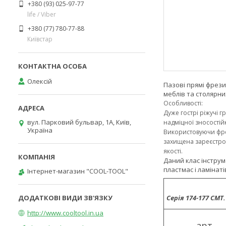
+380 (93) 025-97-77
life / Viber
+380 (77) 780-77-88
Київстар
Олексій
Пазові прямі фрези
меблів та столярних
Особливості:
Дуже гострі ріжучі г
вул. Парковий бульвар, 1А, Київ,
надміцної зносостій
Україна
Використовуючи фрез
захищена зареєстров
якості.
Даний клас інструм
пластмас і ламінаті
Інтернет-магазин "COOL-TOOL"
Серія 174-177 CMT
http://www.cooltool.in.ua
арт.