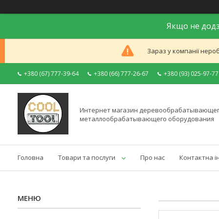
Якщо не додз
Зараз у компанії неро
+380 (67) 777-39-64
+380 (66) 777-26-67
+380 (93) 025-97-77
Интернет магазин деревообрабатывающег
металлообрабатывающего оборудования
Головна
Товари та послуги
Про нас
Контактна і