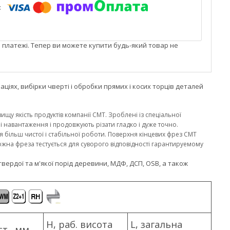
і платежі. Тепер ви можете купити будь-який товар не
ціях, вибірки чверті і обробки прямих і косих торців деталей
ищу якість продуктів компанії CMT. Зроблені із спеціальної
і навантаження і продовжують різати гладко і дуже точно.
 більш чистої і стабільної роботи. Поверхня кінцевих фрез CMT
жна фреза тестується для суворого відповідності гарантируемому
ердої та м'якої порід деревини, МДФ, ДСП, OSB, а також
H, раб. висота
L, загальна
ст., мм