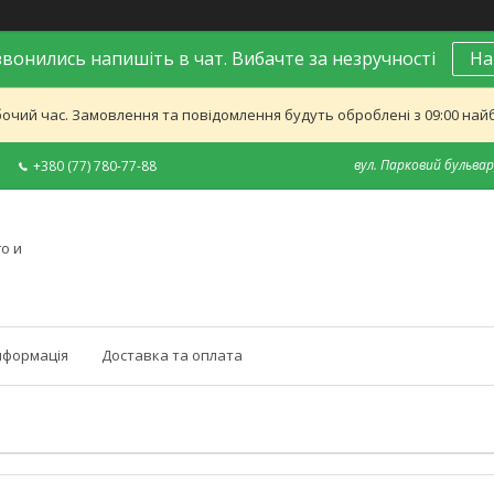
вонились напишіть в чат. Вибачте за незручності
На
бочий час. Замовлення та повідомлення будуть оброблені з 09:00 найб
вул. Парковий бульвар,
+380 (77) 780-77-88
о и
нформація
Доставка та оплата