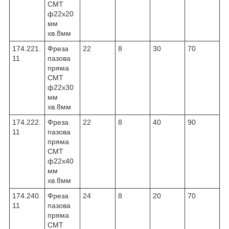
CMT
ф22х20
мм
хв.8мм
174.221.
Фреза
22
8
30
70
11
пазова
пряма
CMT
ф22х30
мм
хв.8мм
174.222.
Фреза
22
8
40
90
11
пазова
пряма
CMT
ф22х40
мм
хв.8мм
174.240.
Фреза
24
8
20
70
11
пазова
пряма
CMT