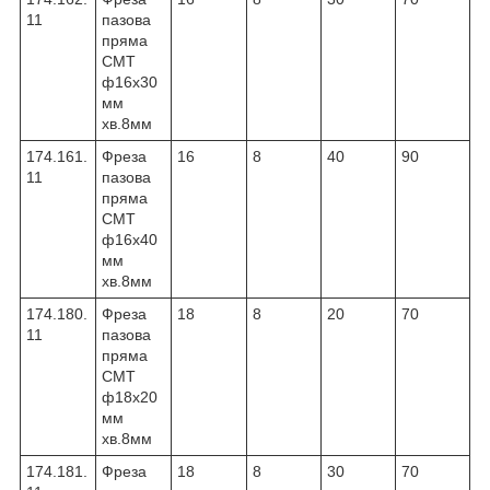
11
пазова
пряма
CMT
ф16х30
мм
хв.8мм
174.161.
Фреза
16
8
40
90
11
пазова
пряма
CMT
ф16х40
мм
хв.8мм
174.180.
Фреза
18
8
20
70
11
пазова
пряма
CMT
ф18х20
мм
хв.8мм
174.181.
Фреза
18
8
30
70