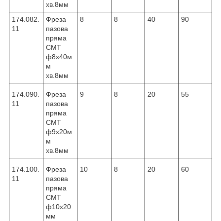
хв.8мм
174.082.
Фреза
8
8
40
90
11
пазова
пряма
CMT
ф8х40м
м
хв.8мм
174.090.
Фреза
9
8
20
55
11
пазова
пряма
CMT
ф9х20м
м
хв.8мм
174.100.
Фреза
10
8
20
60
11
пазова
пряма
CMT
ф10х20
мм