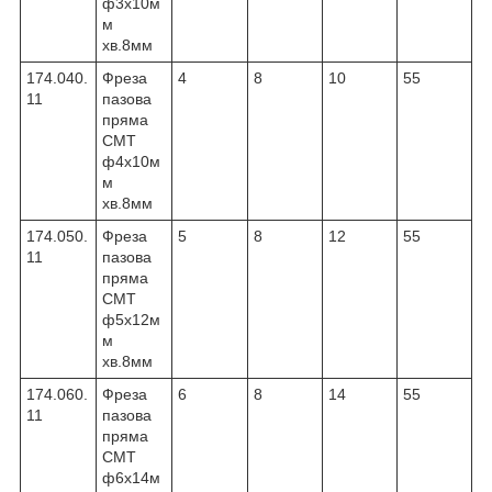
ф3х10м
м
хв.8мм
174.040.
Фреза
4
8
10
55
11
пазова
пряма
CMT
ф4х10м
м
хв.8мм
174.050.
Фреза
5
8
12
55
11
пазова
пряма
CMT
ф5х12м
м
хв.8мм
174.060.
Фреза
6
8
14
55
11
пазова
пряма
CMT
ф6х14м