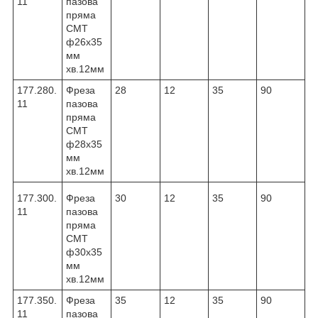
11
пазова
пряма
CMT
ф26х35
мм
хв.12мм
177.280.
Фреза
28
12
35
90
11
пазова
пряма
CMT
ф28х35
мм
хв.12мм
177.300.
Фреза
30
12
35
90
11
пазова
пряма
CMT
ф30х35
мм
хв.12мм
177.350.
Фреза
35
12
35
90
11
пазова