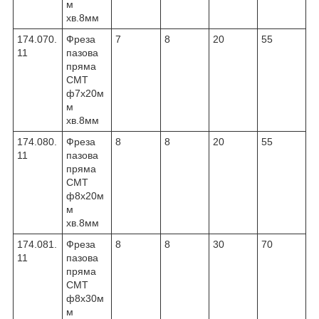
м
хв.8мм
174.070.
Фреза
7
8
20
55
11
пазова
пряма
CMT
ф7х20м
м
хв.8мм
174.080.
Фреза
8
8
20
55
11
пазова
пряма
CMT
ф8х20м
м
хв.8мм
174.081.
Фреза
8
8
30
70
11
пазова
пряма
CMT
ф8х30м
м