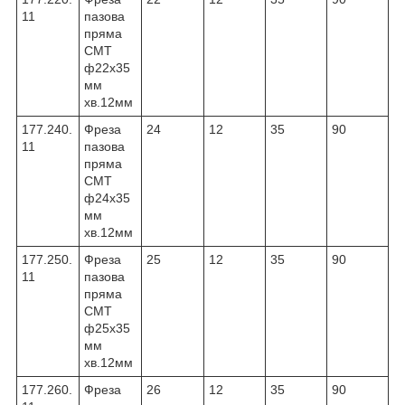
11
пазова
пряма
CMT
ф22х35
мм
хв.12мм
177.240.
Фреза
24
12
35
90
11
пазова
пряма
CMT
ф24х35
мм
хв.12мм
177.250.
Фреза
25
12
35
90
11
пазова
пряма
CMT
ф25х35
мм
хв.12мм
177.260.
Фреза
26
12
35
90