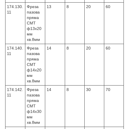
174.130.
Фреза
13
8
20
60
11
пазова
пряма
CMT
ф13х20
мм
хв.8мм
174.140.
Фреза
14
8
20
60
11
пазова
пряма
CMT
ф14х20
мм
хв.8мм
174.142.
Фреза
14
8
30
70
11
пазова
пряма
CMT
ф14х30
мм
хв.8мм