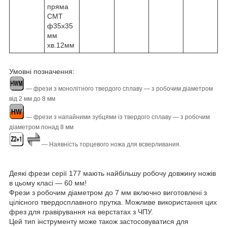
пряма
CMT
ф35х35
мм
хв.12мм
Умовні позначення:
― фрези з монолітного твердого сплаву ― з робочим діаметром
від 2 мм до 8 мм
― фрези з напайними зубцями із твердого сплаву ― з робочим
діаметром понад 8 мм
― Наявність торцевого ножа для всверливания.
Деякі фрези серії 177 мають найбільшу робочу довжину ножів
в цьому класі ― 60 мм!
Фрези з робочим діаметром до 7 мм включно виготовлені з
цілісного твердосплавного прутка. Можливе використання цих
фрез для гравірування на верстатах з ЧПУ.
Цей тип інструменту може також застосовуватися для