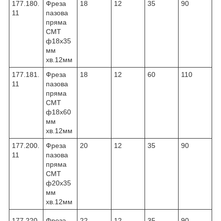
177.180.
Фреза
18
12
35
90
11
пазова
пряма
CMT
ф18х35
мм
хв.12мм
177.181.
Фреза
18
12
60
110
11
пазова
пряма
CMT
ф18х60
мм
хв.12мм
177.200.
Фреза
20
12
35
90
11
пазова
пряма
CMT
ф20х35
мм
хв.12мм
177.220.
Фреза
22
12
35
90