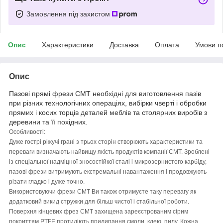
Замовлення під захистом
Опис
Характеристики
Доставка
Оплата
Умови п
Опис
Пазові прямі фрези CMT необхідні для виготовлення пазів
при різних технологічних операціях, вибірки чверті і обробки
прямих і косих торців деталей меблів та столярних виробів з
деревини та її похідних.
Особливості:
Дуже гострі ріжучі грані з трьох сторін створюють характеристики та
переваги визначають найвищу якість продуктів компанії CMT. Зроблені
із спеціальної надміцної зносостійкої сталі і микрозернистого карбіду,
пазові фрези витримують екстремальні навантаження і продовжують
різати гладко і дуже точно.
Використовуючи фрези CMT Ви також отримуєте таку перевагу як
додатковий викид стружки для більш чистої і стабільної роботи.
Поверхня кінцевих фрез CMT захищена зареєстрованим сірим
покриттям PTFE протидіють прилипання смоли, клею, пилу. Кожна