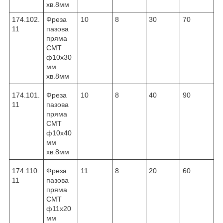
хв.8мм
174.102.
Фреза
10
8
30
70
11
пазова
пряма
CMT
ф10х30
мм
хв.8мм
174.101.
Фреза
10
8
40
90
11
пазова
пряма
CMT
ф10х40
мм
хв.8мм
174.110.
Фреза
11
8
20
60
11
пазова
пряма
CMT
ф11х20
мм