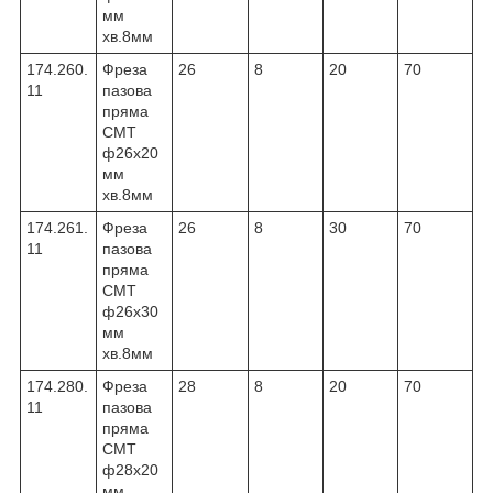
мм
хв.8мм
174.260.
Фреза
26
8
20
70
11
пазова
пряма
CMT
ф26х20
мм
хв.8мм
174.261.
Фреза
26
8
30
70
11
пазова
пряма
CMT
ф26х30
мм
хв.8мм
174.280.
Фреза
28
8
20
70
11
пазова
пряма
CMT
ф28х20
мм