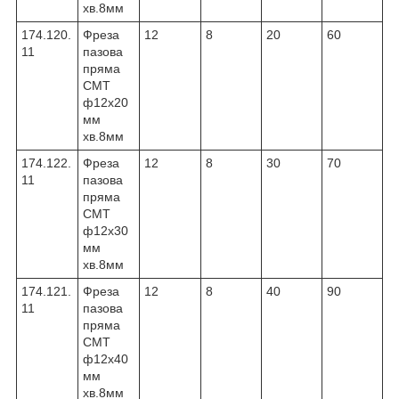
хв.8мм
174.120.
Фреза
12
8
20
60
11
пазова
пряма
CMT
ф12х20
мм
хв.8мм
174.122.
Фреза
12
8
30
70
11
пазова
пряма
CMT
ф12х30
мм
хв.8мм
174.121.
Фреза
12
8
40
90
11
пазова
пряма
CMT
ф12х40
мм
хв.8мм