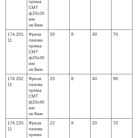
пряма
CMT
ф20х20
мм
хв.8мм
174.201.
Фреза
20
8
30
70
11
пазова
пряма
CMT
ф20х30
мм
хв.8мм
174.202.
Фреза
20
8
40
90
11
пазова
пряма
CMT
ф20х40
мм
хв.8мм
174.220.
Фреза
22
8
20
70
11
пазова
пряма