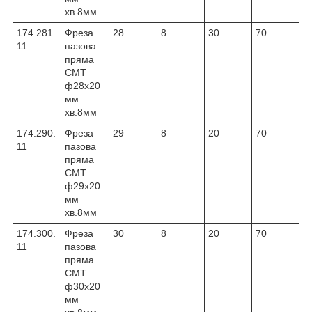
хв.8мм
174.281.
Фреза
28
8
30
70
11
пазова
пряма
CMT
ф28х20
мм
хв.8мм
174.290.
Фреза
29
8
20
70
11
пазова
пряма
CMT
ф29х20
мм
хв.8мм
174.300.
Фреза
30
8
20
70
11
пазова
пряма
CMT
ф30х20
мм