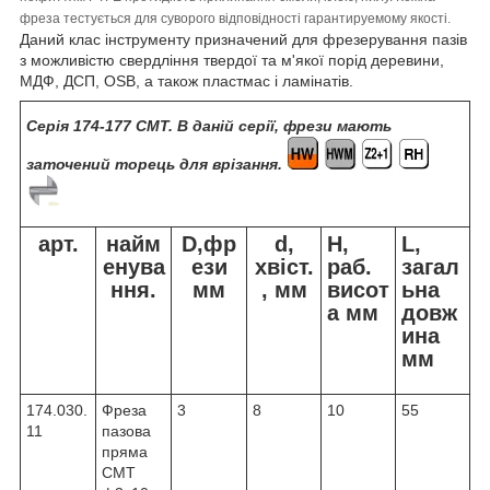
фреза тестується для суворого відповідності гарантируемому якості.
Даний клас інструменту призначений для фрезерування пазів
з можливістю свердління твердої та м'якої порід деревини,
МДФ, ДСП, OSB, а також пластмас і ламінатів.
Серія 174-177 CMT. В даній серії, фрези мають
заточений торець для врізання.
арт.
найм
D,фр
d,
H,
L,
енува
ези
хвіст.
раб.
загал
ння.
мм
, мм
висот
ьна
а мм
довж
ина
мм
174.030.
Фреза
3
8
10
55
11
пазова
пряма
CMT