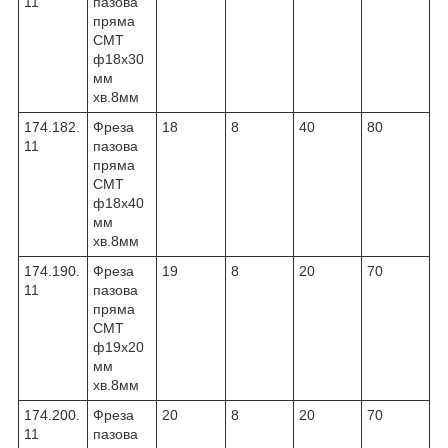
11
пазова
пряма
CMT
ф18х30
мм
хв.8мм
174.182.
Фреза
18
8
40
80
11
пазова
пряма
CMT
ф18х40
мм
хв.8мм
174.190.
Фреза
19
8
20
70
11
пазова
пряма
CMT
ф19х20
мм
хв.8мм
174.200.
Фреза
20
8
20
70
11
пазова