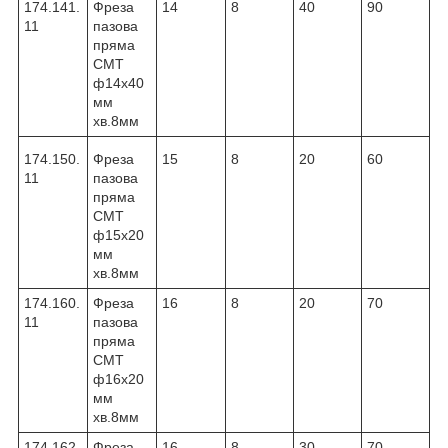
174.141.
Фреза
14
8
40
90
11
пазова
пряма
CMT
ф14х40
мм
хв.8мм
174.150.
Фреза
15
8
20
60
11
пазова
пряма
CMT
ф15х20
мм
хв.8мм
174.160.
Фреза
16
8
20
70
11
пазова
пряма
CMT
ф16х20
мм
хв.8мм
174.162.
Фреза
16
8
30
70