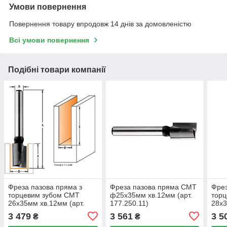
Умови повернення
Повернення товару впродовж 14 днів за домовленістю
Всі умови повернення
Подібні товари компанії
Фреза пазова пряма з
Фреза пазова пряма CMT
Фрез
торцевим зубом CMT
ф25х35мм хв.12мм (арт.
тор
26х35мм хв.12мм (арт.
177.250.11)
28х3
177.260.11)
174.
3 479
3 561
3 5
₴
₴