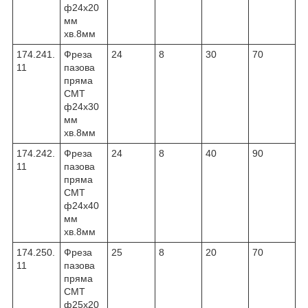
ф24х20
мм
хв.8мм
174.241.
Фреза
24
8
30
70
11
пазова
пряма
CMT
ф24х30
мм
хв.8мм
174.242.
Фреза
24
8
40
90
11
пазова
пряма
CMT
ф24х40
мм
хв.8мм
174.250.
Фреза
25
8
20
70
11
пазова
пряма
CMT
ф25х20