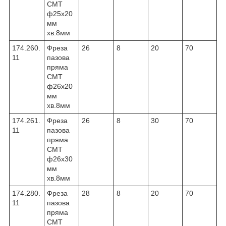
CMT
ф25х20
мм
хв.8мм
174.260.
Фреза
26
8
20
70
11
пазова
пряма
CMT
ф26х20
мм
хв.8мм
174.261.
Фреза
26
8
30
70
11
пазова
пряма
CMT
ф26х30
мм
хв.8мм
174.280.
Фреза
28
8
20
70
11
пазова
пряма
CMT