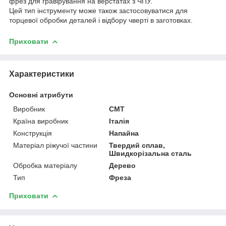
фрез для гравірування на верстатах з ЧПУ.
Цей тип інструменту може також застосовуватися для
торцевої обробки деталей і відбору чверті в заготовках.
Приховати
Характеристики
Основні атрибути
Виробник
CMT
Країна виробник
Італія
Конструкція
Напайна
Матеріал ріжучої частини
Твердий сплав,
Швидкорізальна сталь
Обробка матеріалу
Дерево
Тип
Фреза
Приховати