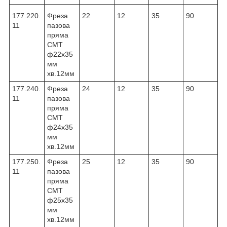
177.220.
Фреза
22
12
35
90
11
пазова
пряма
CMT
ф22х35
мм
хв.12мм
177.240.
Фреза
24
12
35
90
11
пазова
пряма
CMT
ф24х35
мм
хв.12мм
177.250.
Фреза
25
12
35
90
11
пазова
пряма
CMT
ф25х35
мм
хв.12мм