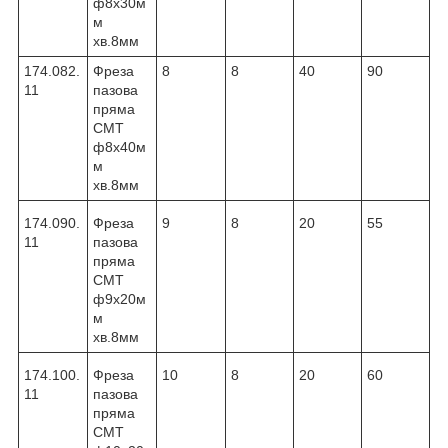
ф8х30м
м
хв.8мм
174.082.
Фреза
8
8
40
90
11
пазова
пряма
CMT
ф8х40м
м
хв.8мм
174.090.
Фреза
9
8
20
55
11
пазова
пряма
CMT
ф9х20м
м
хв.8мм
174.100.
Фреза
10
8
20
60
11
пазова
пряма
CMT