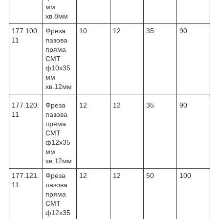
мм
хв.8мм
177.100.
Фреза
10
12
35
90
11
пазова
пряма
CMT
ф10х35
мм
хв.12мм
177.120.
Фреза
12
12
35
90
11
пазова
пряма
CMT
ф12х35
мм
хв.12мм
177.121.
Фреза
12
12
50
100
11
пазова
пряма
CMT
ф12х35