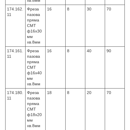
хв.8мм
174.162.
Фреза
16
8
30
70
11
пазова
пряма
CMT
ф16х30
мм
хв.8мм
174.161.
Фреза
16
8
40
90
11
пазова
пряма
CMT
ф16х40
мм
хв.8мм
174.180.
Фреза
18
8
20
70
11
пазова
пряма
CMT
ф18х20
мм
хв.8мм