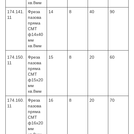
хв.8мм
174.141.
Фреза
14
8
40
90
11
пазова
пряма
CMT
ф14х40
мм
хв.8мм
174.150.
Фреза
15
8
20
60
11
пазова
пряма
CMT
ф15х20
мм
хв.8мм
174.160.
Фреза
16
8
20
70
11
пазова
пряма
CMT
ф16х20
мм