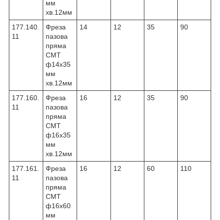
мм
хв.12мм
177.140.
Фреза
14
12
35
90
11
пазова
пряма
CMT
ф14х35
мм
хв.12мм
177.160.
Фреза
16
12
35
90
11
пазова
пряма
CMT
ф16х35
мм
хв.12мм
177.161.
Фреза
16
12
60
110
11
пазова
пряма
CMT
ф16х60
мм