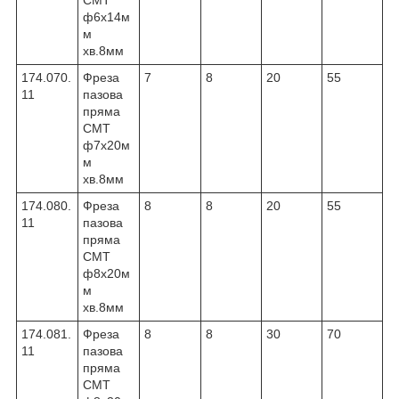
ф6х14м
м
хв.8мм
174.070.
Фреза
7
8
20
55
11
пазова
пряма
CMT
ф7х20м
м
хв.8мм
174.080.
Фреза
8
8
20
55
11
пазова
пряма
CMT
ф8х20м
м
хв.8мм
174.081.
Фреза
8
8
30
70
11
пазова
пряма
CMT