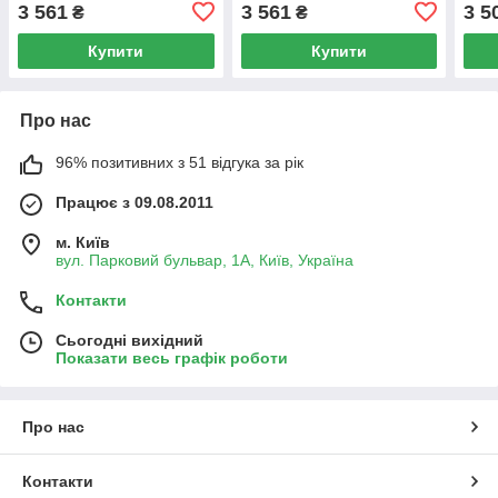
177.250.11)
174.
3 561
3 561
3 5
₴
₴
Купити
Купити
Про нас
96% позитивних з 51 відгука за рік
Працює з 09.08.2011
м. Київ
вул. Парковий бульвар, 1А, Київ, Україна
Контакти
Сьогодні вихідний
Показати весь графік роботи
Про нас
Контакти