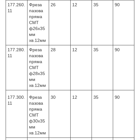
177.260.
Фреза
26
12
35
90
11
пазова
пряма
CMT
ф26х35
мм
хв.12мм
177.280.
Фреза
28
12
35
90
11
пазова
пряма
CMT
ф28х35
мм
хв.12мм
177.300.
Фреза
30
12
35
90
11
пазова
пряма
CMT
ф30х35
мм
хв.12мм