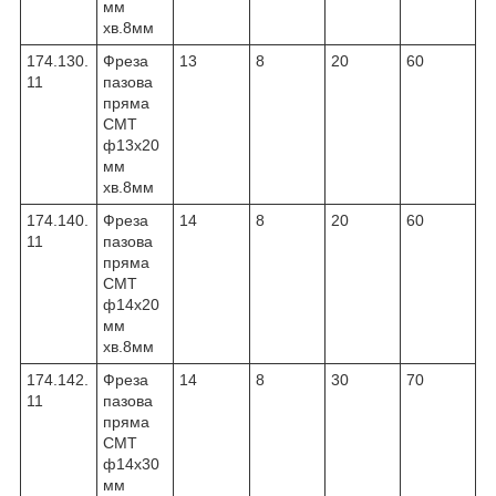
мм
хв.8мм
174.130.
Фреза
13
8
20
60
11
пазова
пряма
CMT
ф13х20
мм
хв.8мм
174.140.
Фреза
14
8
20
60
11
пазова
пряма
CMT
ф14х20
мм
хв.8мм
174.142.
Фреза
14
8
30
70
11
пазова
пряма
CMT
ф14х30
мм