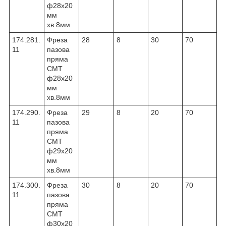
ф28х20
мм
хв.8мм
174.281.
Фреза
28
8
30
70
11
пазова
пряма
CMT
ф28х20
мм
хв.8мм
174.290.
Фреза
29
8
20
70
11
пазова
пряма
CMT
ф29х20
мм
хв.8мм
174.300.
Фреза
30
8
20
70
11
пазова
пряма
CMT
ф30х20