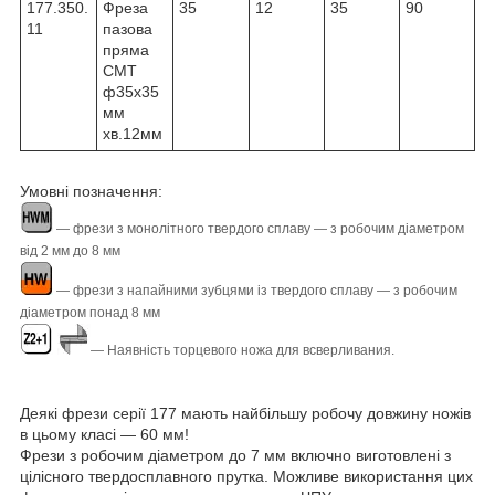
177.350.
Фреза
35
12
35
90
11
пазова
пряма
CMT
ф35х35
мм
хв.12мм
Умовні позначення:
― фрези з монолітного твердого сплаву ― з робочим діаметром
від 2 мм до 8 мм
― фрези з напайними зубцями із твердого сплаву ― з робочим
діаметром понад 8 мм
― Наявність торцевого ножа для всверливания.
Деякі фрези серії 177 мають найбільшу робочу довжину ножів
в цьому класі ― 60 мм!
Фрези з робочим діаметром до 7 мм включно виготовлені з
цілісного твердосплавного прутка. Можливе використання цих