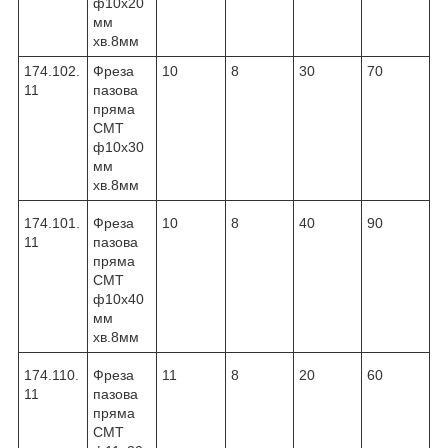
ф10х20
мм
хв.8мм
174.102.
Фреза
10
8
30
70
11
пазова
пряма
CMT
ф10х30
мм
хв.8мм
174.101.
Фреза
10
8
40
90
11
пазова
пряма
CMT
ф10х40
мм
хв.8мм
174.110.
Фреза
11
8
20
60
11
пазова
пряма
CMT