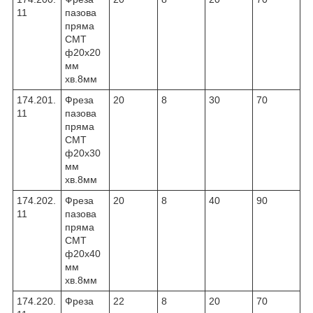
11
пазова
пряма
CMT
ф20х20
мм
хв.8мм
174.201.
Фреза
20
8
30
70
11
пазова
пряма
CMT
ф20х30
мм
хв.8мм
174.202.
Фреза
20
8
40
90
11
пазова
пряма
CMT
ф20х40
мм
хв.8мм
174.220.
Фреза
22
8
20
70