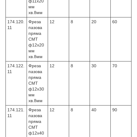
ф11х20
мм
хв.8мм
174.120.
Фреза
12
8
20
60
11
пазова
пряма
CMT
ф12х20
мм
хв.8мм
174.122.
Фреза
12
8
30
70
11
пазова
пряма
CMT
ф12х30
мм
хв.8мм
174.121.
Фреза
12
8
40
90
11
пазова
пряма
CMT
ф12х40