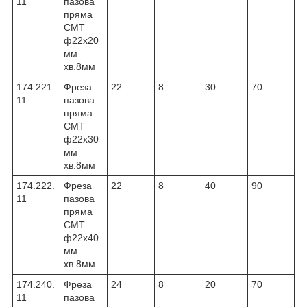
11
пазова
пряма
CMT
ф22х20
мм
хв.8мм
174.221.
Фреза
22
8
30
70
11
пазова
пряма
CMT
ф22х30
мм
хв.8мм
174.222.
Фреза
22
8
40
90
11
пазова
пряма
CMT
ф22х40
мм
хв.8мм
174.240.
Фреза
24
8
20
70
11
пазова