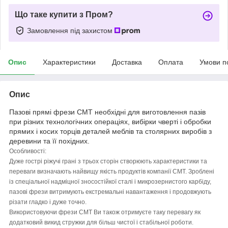
Що таке купити з Пром?
Замовлення під захистом
Опис
Характеристики
Доставка
Оплата
Умови п
Опис
Пазові прямі фрези CMT необхідні для виготовлення пазів
при різних технологічних операціях, вибірки чверті і обробки
прямих і косих торців деталей меблів та столярних виробів з
деревини та її похідних.
Особливості:
Дуже гострі ріжучі грані з трьох сторін створюють характеристики та
переваги визначають найвищу якість продуктів компанії CMT. Зроблені
із спеціальної надміцної зносостійкої сталі і микрозернистого карбіду,
пазові фрези витримують екстремальні навантаження і продовжують
різати гладко і дуже точно.
Використовуючи фрези CMT Ви також отримуєте таку перевагу як
додатковий викид стружки для більш чистої і стабільної роботи.