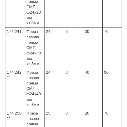
пряма
CMT
ф24х20
мм
хв.8мм
174.241.
Фреза
24
8
30
70
11
пазова
пряма
CMT
ф24х30
мм
хв.8мм
174.242.
Фреза
24
8
40
90
11
пазова
пряма
CMT
ф24х40
мм
хв.8мм
174.250.
Фреза
25
8
20
70
11
пазова
пряма