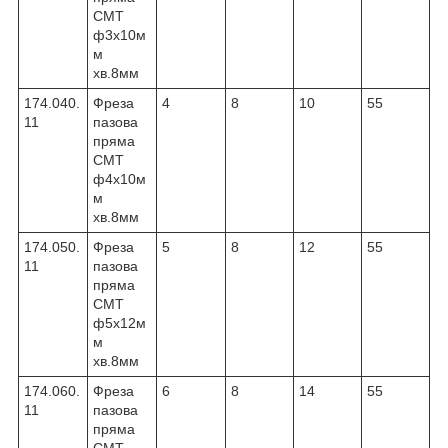
CMT
ф3х10м
м
хв.8мм
174.040.
Фреза
4
8
10
55
11
пазова
пряма
CMT
ф4х10м
м
хв.8мм
174.050.
Фреза
5
8
12
55
11
пазова
пряма
CMT
ф5х12м
м
хв.8мм
174.060.
Фреза
6
8
14
55
11
пазова
пряма
CMT