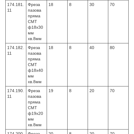
174.181.
Фреза
18
8
30
70
11
пазова
пряма
CMT
ф18х30
мм
хв.8мм
174.182.
Фреза
18
8
40
80
11
пазова
пряма
CMT
ф18х40
мм
хв.8мм
174.190.
Фреза
19
8
20
70
11
пазова
пряма
CMT
ф19х20
мм
хв.8мм
174.200.
Фреза
20
8
20
70