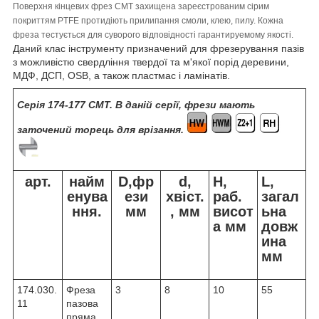
Поверхня кінцевих фрез CMT захищена зареєстрованим сірим
покриттям PTFE протидіють прилипання смоли, клею, пилу. Кожна
фреза тестується для суворого відповідності гарантируемому якості.
Даний клас інструменту призначений для фрезерування пазів
з можливістю свердління твердої та м'якої порід деревини,
МДФ, ДСП, OSB, а також пластмас і ламінатів.
Серія 174-177 CMT. В даній серії, фрези мають
заточений торець для врізання.
арт.
найм
D,фр
d,
H,
L,
енува
ези
хвіст.
раб.
загал
ння.
мм
, мм
висот
ьна
а мм
довж
ина
мм
174.030.
Фреза
3
8
10
55
11
пазова
пряма