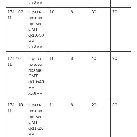
хв.8мм
174.102.
Фреза
10
8
30
70
11
пазова
пряма
CMT
ф10х30
мм
хв.8мм
174.101.
Фреза
10
8
40
90
11
пазова
пряма
CMT
ф10х40
мм
хв.8мм
174.110.
Фреза
11
8
20
60
11
пазова
пряма
CMT
ф11х20
мм