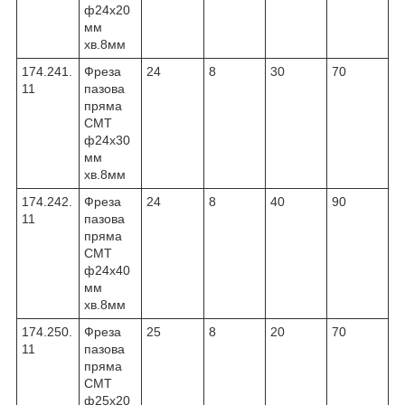
ф24х20
мм
хв.8мм
174.241.
Фреза
24
8
30
70
11
пазова
пряма
CMT
ф24х30
мм
хв.8мм
174.242.
Фреза
24
8
40
90
11
пазова
пряма
CMT
ф24х40
мм
хв.8мм
174.250.
Фреза
25
8
20
70
11
пазова
пряма
CMT
ф25х20