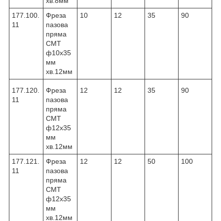
хв.8мм
177.100.
Фреза
10
12
35
90
11
пазова
пряма
CMT
ф10х35
мм
хв.12мм
177.120.
Фреза
12
12
35
90
11
пазова
пряма
CMT
ф12х35
мм
хв.12мм
177.121.
Фреза
12
12
50
100
11
пазова
пряма
CMT
ф12х35
мм
хв.12мм