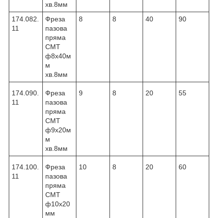
хв.8мм
174.082.
Фреза
8
8
40
90
11
пазова
пряма
CMT
ф8х40м
м
хв.8мм
174.090.
Фреза
9
8
20
55
11
пазова
пряма
CMT
ф9х20м
м
хв.8мм
174.100.
Фреза
10
8
20
60
11
пазова
пряма
CMT
ф10х20
мм