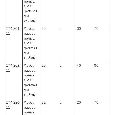
пряма
CMT
ф20х20
мм
хв.8мм
174.201.
Фреза
20
8
30
70
11
пазова
пряма
CMT
ф20х30
мм
хв.8мм
174.202.
Фреза
20
8
40
90
11
пазова
пряма
CMT
ф20х40
мм
хв.8мм
174.220.
Фреза
22
8
20
70
11
пазова
пряма