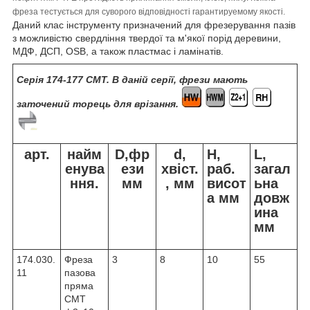
фреза тестується для суворого відповідності гарантируемому якості.
Даний клас інструменту призначений для фрезерування пазів
з можливістю свердління твердої та м'якої порід деревини,
МДФ, ДСП, OSB, а також пластмас і ламінатів.
Серія 174-177 CMT. В даній серії, фрези мають
заточений торець для врізання.
арт.
найм
D,фр
d,
H,
L,
енува
ези
хвіст.
раб.
загал
ння.
мм
, мм
висот
ьна
а мм
довж
ина
мм
174.030.
Фреза
3
8
10
55
11
пазова
пряма
CMT