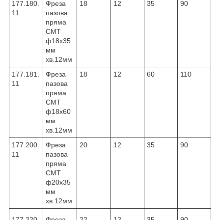
177.180.
Фреза
18
12
35
90
11
пазова
пряма
CMT
ф18х35
мм
хв.12мм
177.181.
Фреза
18
12
60
110
11
пазова
пряма
CMT
ф18х60
мм
хв.12мм
177.200.
Фреза
20
12
35
90
11
пазова
пряма
CMT
ф20х35
мм
хв.12мм
177.220.
Фреза
22
12
35
90