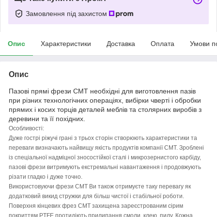
Замовлення під захистом
Опис
Характеристики
Доставка
Оплата
Умови п
Опис
Пазові прямі фрези CMT необхідні для виготовлення пазів
при різних технологічних операціях, вибірки чверті і обробки
прямих і косих торців деталей меблів та столярних виробів з
деревини та її похідних.
Особливості:
Дуже гострі ріжучі грані з трьох сторін створюють характеристики та
переваги визначають найвищу якість продуктів компанії CMT. Зроблені
із спеціальної надміцної зносостійкої сталі і микрозернистого карбіду,
пазові фрези витримують екстремальні навантаження і продовжують
різати гладко і дуже точно.
Використовуючи фрези CMT Ви також отримуєте таку перевагу як
додатковий викид стружки для більш чистої і стабільної роботи.
Поверхня кінцевих фрез CMT захищена зареєстрованим сірим
покриттям PTFE протидіють прилипання смоли, клею, пилу. Кожна