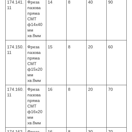
174.141.
Фреза
14
8
40
90
11
пазова
пряма
CMT
ф14х40
мм
хв.8мм
174.150.
Фреза
15
8
20
60
11
пазова
пряма
CMT
ф15х20
мм
хв.8мм
174.160.
Фреза
16
8
20
70
11
пазова
пряма
CMT
ф16х20
мм
хв.8мм
174.162.
Фреза
16
8
30
70