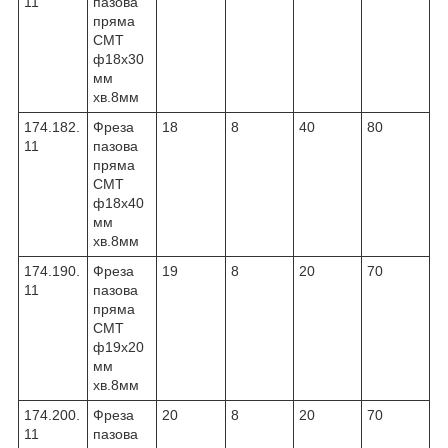
11
пазова
пряма
CMT
ф18х30
мм
хв.8мм
174.182.
Фреза
18
8
40
80
11
пазова
пряма
CMT
ф18х40
мм
хв.8мм
174.190.
Фреза
19
8
20
70
11
пазова
пряма
CMT
ф19х20
мм
хв.8мм
174.200.
Фреза
20
8
20
70
11
пазова