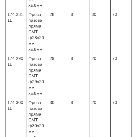
хв.8мм
174.281.
Фреза
28
8
30
70
11
пазова
пряма
CMT
ф28х20
мм
хв.8мм
174.290.
Фреза
29
8
20
70
11
пазова
пряма
CMT
ф29х20
мм
хв.8мм
174.300.
Фреза
30
8
20
70
11
пазова
пряма
CMT
ф30х20
мм