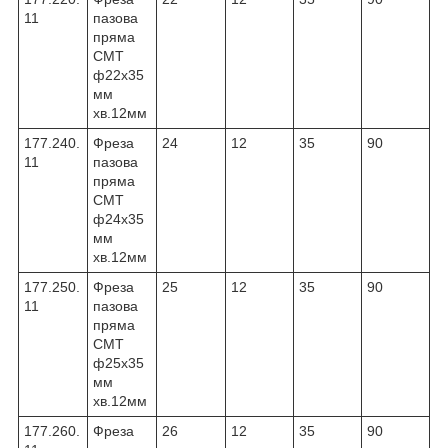
11
пазова
пряма
CMT
ф22х35
мм
хв.12мм
177.240.
Фреза
24
12
35
90
11
пазова
пряма
CMT
ф24х35
мм
хв.12мм
177.250.
Фреза
25
12
35
90
11
пазова
пряма
CMT
ф25х35
мм
хв.12мм
177.260.
Фреза
26
12
35
90