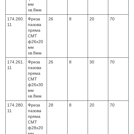
мм
хв.8мм
174.260.
Фреза
26
8
20
70
11
пазова
пряма
CMT
ф26х20
мм
хв.8мм
174.261.
Фреза
26
8
30
70
11
пазова
пряма
CMT
ф26х30
мм
хв.8мм
174.280.
Фреза
28
8
20
70
11
пазова
пряма
CMT
ф28х20
мм