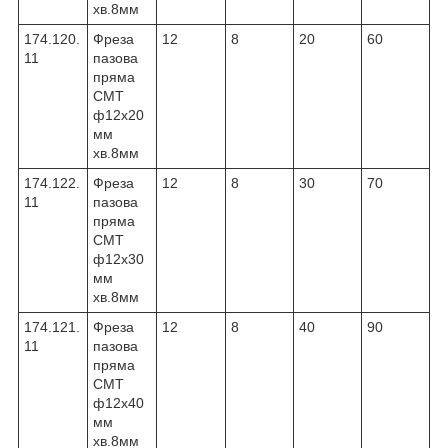
хв.8мм
174.120.
Фреза
12
8
20
60
11
пазова
пряма
CMT
ф12х20
мм
хв.8мм
174.122.
Фреза
12
8
30
70
11
пазова
пряма
CMT
ф12х30
мм
хв.8мм
174.121.
Фреза
12
8
40
90
11
пазова
пряма
CMT
ф12х40
мм
хв.8мм