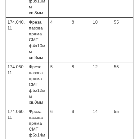
ф3х10м
м
хв.8мм
174.040.
Фреза
4
8
10
55
11
пазова
пряма
CMT
ф4х10м
м
хв.8мм
174.050.
Фреза
5
8
12
55
11
пазова
пряма
CMT
ф5х12м
м
хв.8мм
174.060.
Фреза
6
8
14
55
11
пазова
пряма
CMT
ф6х14м