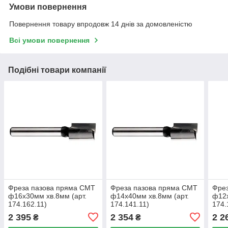
Умови повернення
Повернення товару впродовж 14 днів за домовленістю
Всі умови повернення
Подібні товари компанії
Фреза пазова пряма CMT
Фреза пазова пряма CMT
Фре
ф16х30мм хв.8мм (арт.
ф14х40мм хв.8мм (арт.
ф12х
174.162.11)
174.141.11)
174.
2 395
2 354
2 2
₴
₴