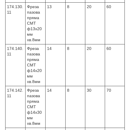
174.130.
Фреза
13
8
20
60
11
пазова
пряма
CMT
ф13х20
мм
хв.8мм
174.140.
Фреза
14
8
20
60
11
пазова
пряма
CMT
ф14х20
мм
хв.8мм
174.142.
Фреза
14
8
30
70
11
пазова
пряма
CMT
ф14х30
мм
хв.8мм