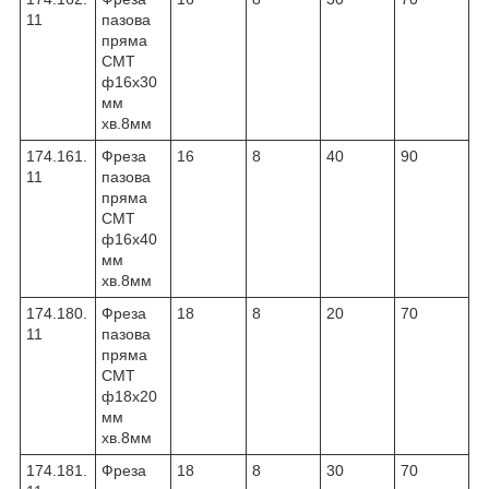
11
пазова
пряма
CMT
ф16х30
мм
хв.8мм
174.161.
Фреза
16
8
40
90
11
пазова
пряма
CMT
ф16х40
мм
хв.8мм
174.180.
Фреза
18
8
20
70
11
пазова
пряма
CMT
ф18х20
мм
хв.8мм
174.181.
Фреза
18
8
30
70