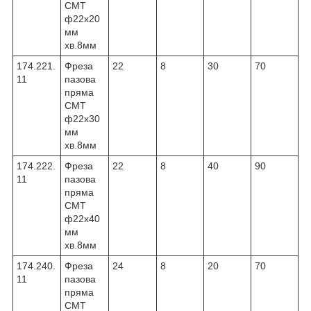
CMT
ф22х20
мм
хв.8мм
174.221.
Фреза
22
8
30
70
11
пазова
пряма
CMT
ф22х30
мм
хв.8мм
174.222.
Фреза
22
8
40
90
11
пазова
пряма
CMT
ф22х40
мм
хв.8мм
174.240.
Фреза
24
8
20
70
11
пазова
пряма
CMT