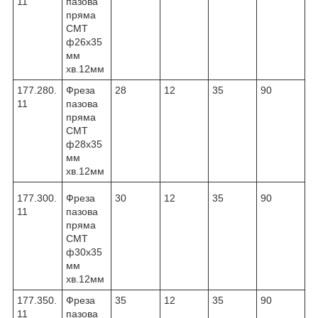
11
пазова
пряма
CMT
ф26х35
мм
хв.12мм
177.280.
Фреза
28
12
35
90
11
пазова
пряма
CMT
ф28х35
мм
хв.12мм
177.300.
Фреза
30
12
35
90
11
пазова
пряма
CMT
ф30х35
мм
хв.12мм
177.350.
Фреза
35
12
35
90
11
пазова