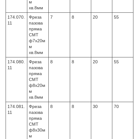
м
хв.8мм
174.070.
Фреза
7
8
20
55
11
пазова
пряма
CMT
ф7х20м
м
хв.8мм
174.080.
Фреза
8
8
20
55
11
пазова
пряма
CMT
ф8х20м
м
хв.8мм
174.081.
Фреза
8
8
30
70
11
пазова
пряма
CMT
ф8х30м
м