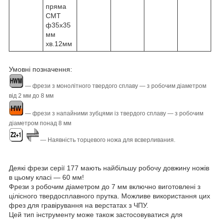
пряма
CMT
ф35х35
мм
хв.12мм
Умовні позначення:
― фрези з монолітного твердого сплаву ― з робочим діаметром
від 2 мм до 8 мм
― фрези з напайними зубцями із твердого сплаву ― з робочим
діаметром понад 8 мм
― Наявність торцевого ножа для всверливания.
Деякі фрези серії 177 мають найбільшу робочу довжину ножів
в цьому класі ― 60 мм!
Фрези з робочим діаметром до 7 мм включно виготовлені з
цілісного твердосплавного прутка. Можливе використання цих
фрез для гравірування на верстатах з ЧПУ.
Цей тип інструменту може також застосовуватися для