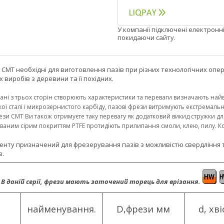
У компанії підключені електронн
покидаючи сайту.
 CMT необхідні для виготовлення пазів при різних технологічних опера
 виробів з деревини та її похідних.
рані з трьох сторін створюють характеристики та переваги визначають найв
кої сталі і микрозернистого карбіду, пазові фрези витримують екстремальн
и CMT Ви також отримуєте таку перевагу як додатковий викид стружки для
аним сірим покриттям PTFE протидіють прилипання смоли, клею, пилу. Ко
енту призначений для фрезерування пазів з можливістю свердління тв
в.
. В даній серії, фрези мають заточений торець для врізання.
найменування.
D,фрези мм
d, хві