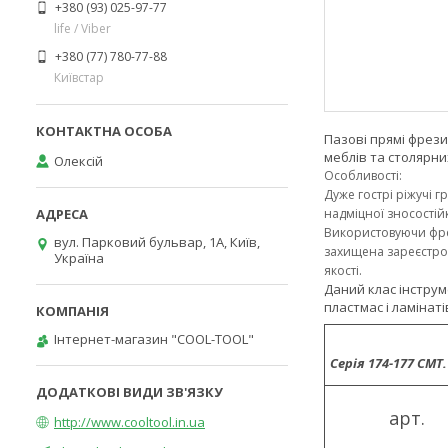
+380 (93) 025-97-77
life / Viber
+380 (77) 780-77-88
Київстар
Пазові прямі фрези
меблів та столярних
Олексій
Особливості:
Дуже гострі ріжучі г
надміцної зносостій
Використовуючи фрез
вул. Парковий бульвар, 1А, Київ,
захищена зареєстров
Україна
якості.
Даний клас інструм
пластмас і ламінаті
Інтернет-магазин "COOL-TOOL"
Серія 174-177 CMT
арт.
http://www.cooltool.in.ua