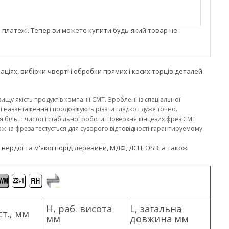
і платежі. Тепер ви можете купити будь-який товар не
ціях, вибірки чверті і обробки прямих і косих торців деталей
ищу якість продуктів компанії CMT. Зроблені із спеціальної
і навантаження і продовжують різати гладко і дуже точно.
 більш чистої і стабільної роботи. Поверхня кінцевих фрез CMT
жна фреза тестується для суворого відповідності гарантируемому
ердої та м'якої порід деревини, МДФ, ДСП, OSB, а також
H, раб. висота
L, загальна
ст., мм
мм
довжина мм