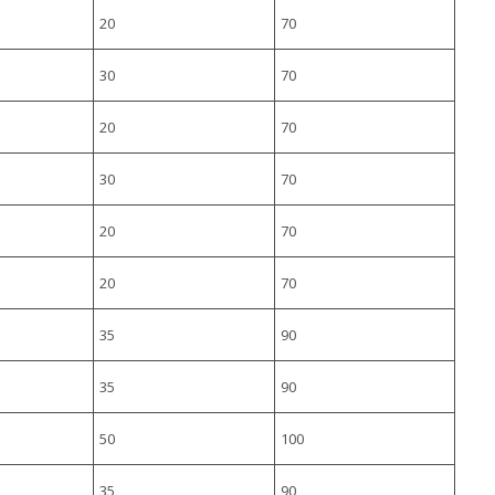
20
70
30
70
20
70
30
70
20
70
20
70
35
90
35
90
50
100
35
90