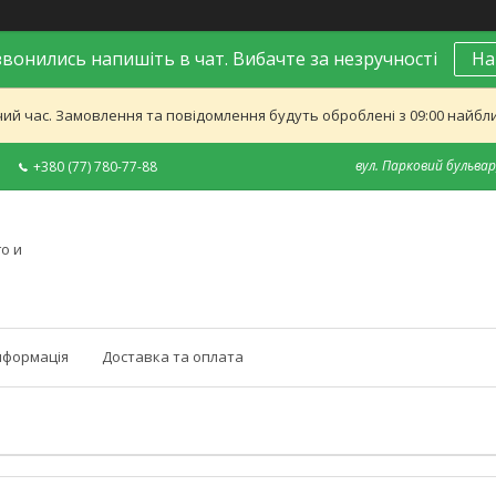
вонились напишіть в чат. Вибачте за незручності
На
ий час. Замовлення та повідомлення будуть оброблені з 09:00 найближ
вул. Парковий бульвар,
+380 (77) 780-77-88
о и
нформація
Доставка та оплата