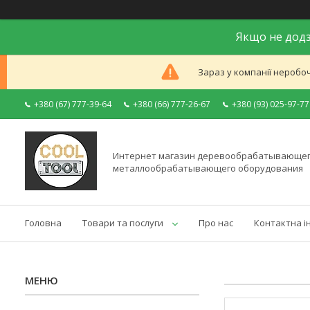
Якщо не додз
Зараз у компанії неробоч
+380 (67) 777-39-64
+380 (66) 777-26-67
+380 (93) 025-97-77
Интернет магазин деревообрабатывающег
металлообрабатывающего оборудования
Головна
Товари та послуги
Про нас
Контактна і