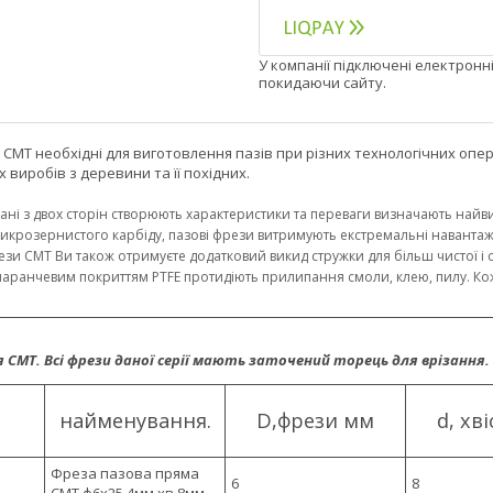
У компанії підключені електронн
покидаючи сайту.
 CMT необхідні для виготовлення пазів при різних технологічних опера
 виробів з деревини та її похідних.
рані з двох сторін створюють характеристики та переваги визначають найви
і микрозернистого карбіду, пазові фрези витримують екстремальні навантаж
зи CMT Ви також отримуєте додатковий викид стружки для більш чистої і
ранчевим покриттям PTFE протидіють прилипання смоли, клею, пилу. Кожн
ія CMT. Всі фрези даної серії мають заточений торець для врізання.
найменування.
D,фрези мм
d, хві
Фреза пазова пряма
6
8