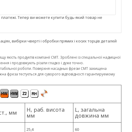
і платежі. Тепер ви можете купити будь-який товар не
ціях, вибірки чверті і обробки прямих і косих торців деталей
щу якість продуктів компанії CMT. Зроблені із спеціальної надміцної
ення і продовжують різати гладко і дуже точно.
 стабільної роботи. Поверхня насадных фрези CMT захищена
а фреза тестується для суворого відповідності гарантируемому
H, раб. висота
L, загальна
ст., мм
мм
довжина мм
25,4
60