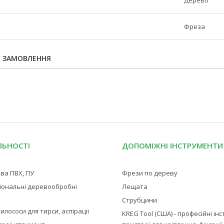
у
Дерево
Фреза
Я ЗАМОВЛЕННЯ
ЛЬНОСТІ
ДОПОМІЖНІ ІНСТРУМЕНТИ
ва ПВХ, ПУ
Фрези по дереву
іональні деревообробні
Лещата
Струбцини
илососи для тирси, аспіраціі
KREG Tool (США) - професійні ін