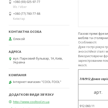
+380 (93) 025-97-77
life / Viber
+380 (77) 780-77-88
Київстар
Пазові прямі фрези
меблів та столярних
Олексій
Особливості:
Дуже гострі ріжучі г
зносостійкої сталі 
Використовуючи фре
вул. Парковий бульвар, 1А, Київ,
зареєстрованим пома
Україна
якості.
7/8/912 Довга сер
Інтернет-магазин "COOL-TOOL"
арт.
http://www.cooltool.in.ua
912.060.11