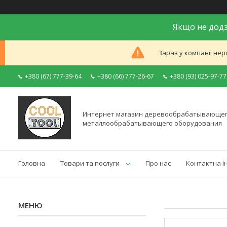
Якщо не додз
Зараз у компанії нер
+380 (67) 777-39-64
+380 (66) 777-26-67
+380 (93) 025-97-77
Интернет магазин деревообрабатывающег
металлообрабатывающего оборудования
Головна
Товари та послуги
Про нас
Контактна і