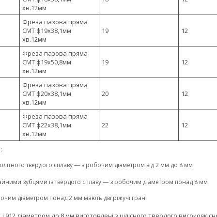
хв.12мм
Фреза пазова пряма
CMT ф19х38,1мм
19
12
хв.12мм
Фреза пазова пряма
CMT ф19х50,8мм
19
12
хв.12мм
Фреза пазова пряма
CMT ф20х38,1мм
20
12
хв.12мм
Фреза пазова пряма
CMT ф22х38,1мм
22
12
хв.12мм
:
літного твердого сплаву ― з робочим діаметром від 2 мм до 8 мм
йними зубцями із твердого сплаву ― з робочим діаметром понад 8 мм
очим діаметром понад 2 мм мають дві ріжучі грані
1 і 912 діаметром до 8 мм виготовлені з цілісного твердого високоякіс