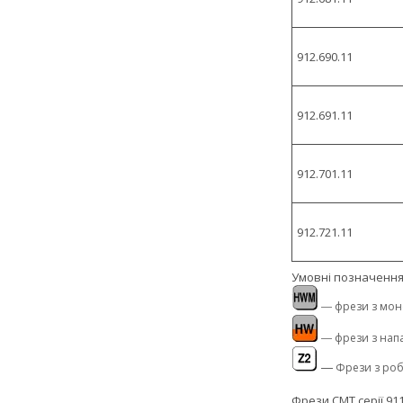
912.690.11
912.691.11
912.701.11
912.721.11
Умовні позначення
― фрези з моно
― фрези з напа
―
Фрези з роб
Фрези CMT серії 91