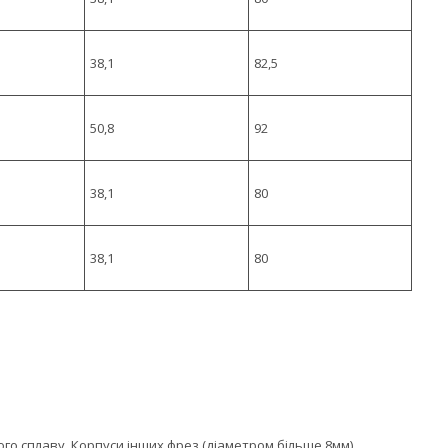
38,1
82,5
50,8
92
38,1
80
38,1
80
ного сплаву. Корпуси інших фрез (діаметром більше 8мм)