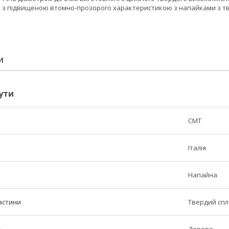
лі з підвищеною втомно-прозорого характеристикою з напайками з тве
И
ути
CMT
Італія
Напайна
астини
Твердий спл