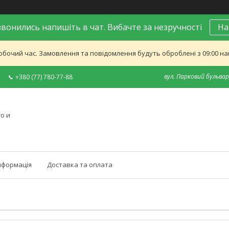
вонились напишіть в чат. Вибачте за незручності
На
обочий час. Замовлення та повідомлення будуть оброблені з 09:00 най
вул. Парковий бульвар,
+380 (77) 780-77-88
о и
нформація
Доставка та оплата