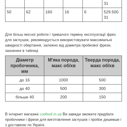
31
50
62
160
16
6
529.500.
31
Для більш якісної роботи і тривалого терміну експлуатації фрез
для заглушок, рекомендується використовувати максимальні
швидкості обертання, залежно від діаметра пробкової фрези,
зазначені в таблиці:
Діаметр
М'яка порода,
Тверда порода,
пробочника,
макс об/хв
макс об/хв
мм
до 16
1000
500
до 40
500
300
більше 40
200
150
В інтернет магазині
cooltool.in.ua
Ви завжди зможете придбати
пробочники і фрези для виготовлення заглушок і пробок дешевше і
з доставкою по Україні.