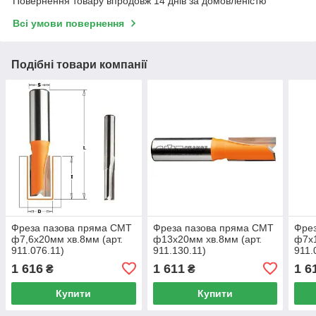
Повернення товару впродовж 14 днів за домовленістю
Всі умови повернення
Подібні товари компанії
Фреза пазова пряма CMT
Фреза пазова пряма CMT
Фре
ф7,6х20мм хв.8мм (арт.
ф13х20мм хв.8мм (арт.
ф7х1
911.076.11)
911.130.11)
911.
1 616
1 611
1 6
₴
₴
Купити
Купити