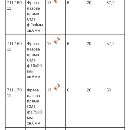
711.150.
Фреза
15
6
20
57,2
11
пазова
пряма
CMT
ф2х4мм
хв.6мм
711.160.
Фреза
16
6
20
57,2
11
пазова
пряма
CMT
ф16х20
мм
хв.6мм
711.170.
Фреза
17
6
20
50
11
пазова
пряма
CMT
ф17х20
мм
хв.6мм