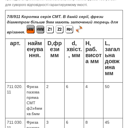
для суворого відповідності гарантируемому якості.
7/8/911 Коротка серія CMT. В даній серії, фрези
діаметром більше 9мм мають заточений торець для
врізання.
арт.
найм
D,фр
d,
H,
L,
енува
ези
хвіст.
раб.
загал
ння.
мм
, мм
висот
ьна
а мм
довж
ина
мм
711.020.
Фреза
2
6
4
50
11
пазова
пряма
CMT
ф2х4мм
хв.6мм
711.030.
Фреза
3
6
8
45
11
пазова