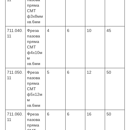
пряма
CMT
ф3х8мм
хв.6мм
711.040.
Фреза
4
6
10
45
11
пазова
пряма
CMT
ф4х10м
м
хв.6мм
711.050.
Фреза
5
6
12
50
11
пазова
пряма
CMT
ф5х12м
м
хв.6мм
711.060.
Фреза
6
6
16
50
11
пазова
пряма