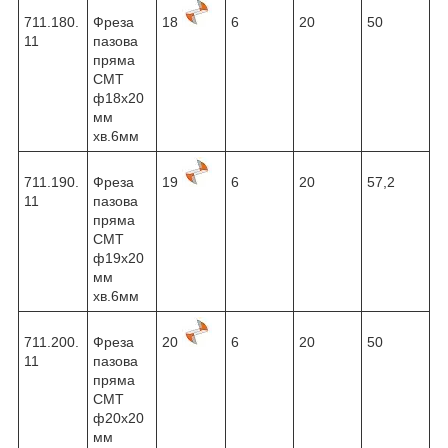
711.180.
Фреза
18
6
20
50
11
пазова
пряма
CMT
ф18х20
мм
хв.6мм
711.190.
Фреза
19
6
20
57,2
11
пазова
пряма
CMT
ф19х20
мм
хв.6мм
711.200.
Фреза
20
6
20
50
11
пазова
пряма
CMT
ф20х20
мм