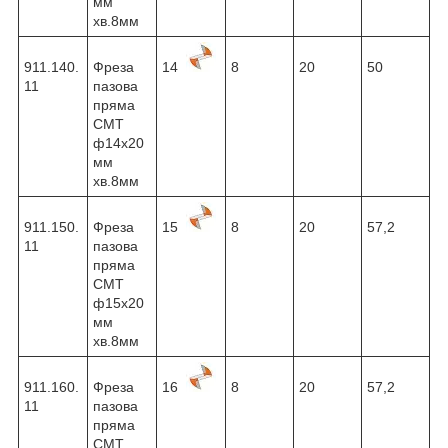
мм
хв.8мм
911.140.
Фреза
14
8
20
50
11
пазова
пряма
CMT
ф14х20
мм
хв.8мм
911.150.
Фреза
15
8
20
57,2
11
пазова
пряма
CMT
ф15х20
мм
хв.8мм
911.160.
Фреза
16
8
20
57,2
11
пазова
пряма
CMT