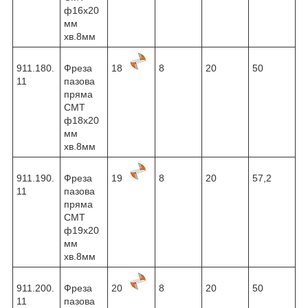
ф16х20
мм
хв.8мм
911.180.
Фреза
18
8
20
50
11
пазова
пряма
CMT
ф18х20
мм
хв.8мм
911.190.
Фреза
19
8
20
57,2
11
пазова
пряма
CMT
ф19х20
мм
хв.8мм
911.200.
Фреза
20
8
20
50
11
пазова