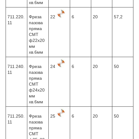
хв.6мм
711.220.
Фреза
22
6
20
57,2
11
пазова
пряма
CMT
ф22х20
мм
хв.6мм
711.240.
Фреза
24
6
20
50
11
пазова
пряма
CMT
ф24х20
мм
хв.6мм
711.250.
Фреза
25
6
20
50
11
пазова
пряма
CMT