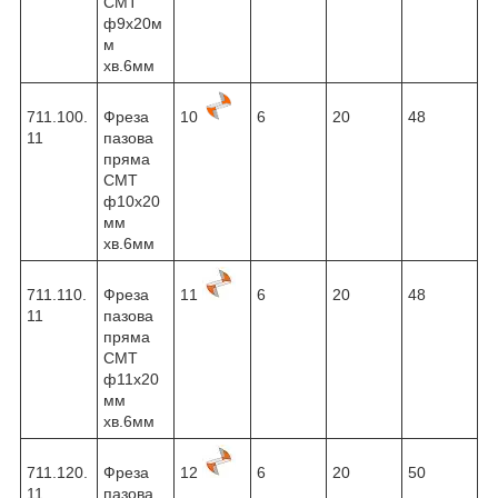
CMT
ф9х20м
м
хв.6мм
711.100.
Фреза
10
6
20
48
11
пазова
пряма
CMT
ф10х20
мм
хв.6мм
711.110.
Фреза
11
6
20
48
11
пазова
пряма
CMT
ф11х20
мм
хв.6мм
711.120.
Фреза
12
6
20
50
11
пазова