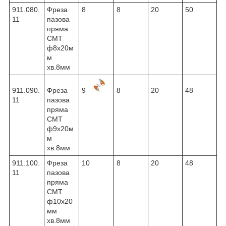
911.080.
Фреза
8
8
20
50
11
пазова
пряма
CMT
ф8х20м
м
хв.8мм
911.090.
Фреза
9
8
20
48
11
пазова
пряма
CMT
ф9х20м
м
хв.8мм
911.100.
Фреза
10
8
20
48
11
пазова
пряма
CMT
ф10х20
мм
хв.8мм