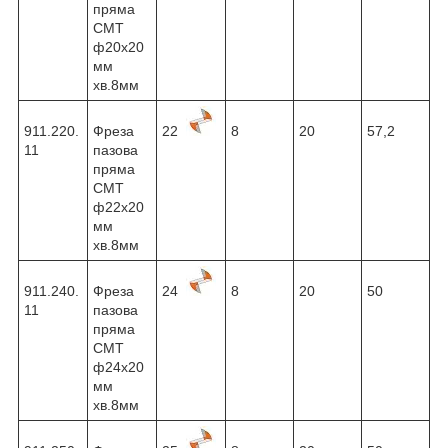
пряма
CMT
ф20х20
мм
хв.8мм
911.220.
Фреза
22
8
20
57,2
11
пазова
пряма
CMT
ф22х20
мм
хв.8мм
911.240.
Фреза
24
8
20
50
11
пазова
пряма
CMT
ф24х20
мм
хв.8мм