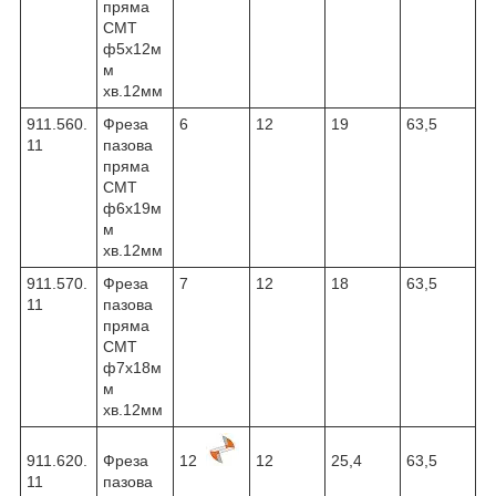
пряма
CMT
ф5х12м
м
хв.12мм
911.560.
Фреза
6
12
19
63,5
11
пазова
пряма
CMT
ф6х19м
м
хв.12мм
911.570.
Фреза
7
12
18
63,5
11
пазова
пряма
CMT
ф7х18м
м
хв.12мм
911.620.
Фреза
12
12
25,4
63,5
11
пазова