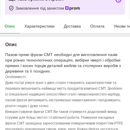
Замовлення під захистом
Опис
Характеристики
Доставка
Оплата
Умови п
Опис
Пазові прямі фрези CMT необхідні для виготовлення пазів
при різних технологічних операціях, вибірки чверті і обробки
прямих і косих торців деталей меблів та столярних виробів з
деревини та її похідних.
Особливості:
Дуже гострі ріжучі грані з двох сторін створюють характеристики та
переваги визначають найвищу якість продуктів компанії CMT. Зроблені
із спеціальної надміцної зносостійкої сталі і микрозернистого карбіду,
пазові фрези витримують екстремальні навантаження і продовжують
різати гладко і дуже точно.
Використовуючи фрези CMT Ви також отримуєте додатковий викид
стружки для більш чистої і стабільної роботи. Поверхня насадных
фрези CMT захищена зареєстрованим помаранчевим покриттям PTFE
протидіють прилипання смоли, клею, пилу. Кожна фреза тестується