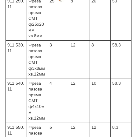
911.250.
Фреза
25
8
20
50
11
пазова
пряма
CMT
ф25х20
мм
хв.8мм
911.530.
Фреза
3
12
8
58,3
11
пазова
пряма
CMT
ф3х8мм
хв.12мм
911.540.
Фреза
4
12
10
58,3
11
пазова
пряма
CMT
ф4х10м
м
хв.12мм
911.550.
Фреза
5
12
12
8,3
11
пазова