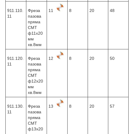
911.110.
Фреза
11
8
20
48
11
пазова
пряма
CMT
ф11х20
мм
хв.8мм
911.120.
Фреза
12
8
20
50
11
пазова
пряма
CMT
ф12х20
мм
хв.8мм
911.130.
Фреза
13
8
20
57
11
пазова
пряма
CMT
ф13х20