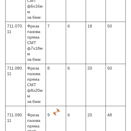
CMT
ф6х16м
м
хв.6мм
711.070.
Фреза
7
6
18
50
11
пазова
пряма
CMT
ф7х18м
м
хв.6мм
711.080.
Фреза
8
6
20
50
11
пазова
пряма
CMT
ф8х20м
м
хв.6мм
711.090.
Фреза
9
6
20
48
11
пазова
пряма