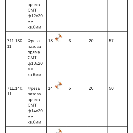
пряма
CMT
ф12х20
мм
хв.6мм
711.130.
Фреза
13
6
20
57
11
пазова
пряма
CMT
ф13х20
мм
хв.6мм
711.140.
Фреза
14
6
20
50
11
пазова
пряма
CMT
ф14х20
мм
хв.6мм