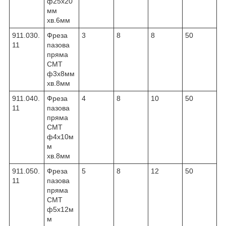
ф25х20
мм
хв.6мм
911.030.
Фреза
3
8
8
50
11
пазова
пряма
CMT
ф3х8мм
хв.8мм
911.040.
Фреза
4
8
10
50
11
пазова
пряма
CMT
ф4х10м
м
хв.8мм
911.050.
Фреза
5
8
12
50
11
пазова
пряма
CMT
ф5х12м
м