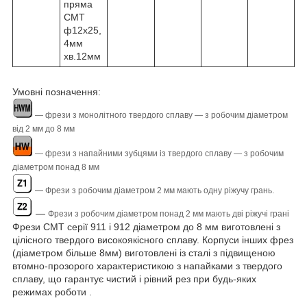
пряма
CMT
ф12х25,
4мм
хв.12мм
Умовні позначення:
― фрези з монолітного твердого сплаву ― з робочим діаметром
від 2 мм до 8 мм
― фрези з напайними зубцями із твердого сплаву ― з робочим
діаметром понад 8 мм
―
Фрези з робочим діаметром 2 мм мають одну ріжучу грань.
―
Фрези з робочим діаметром понад 2 мм мають дві ріжучі грані
Фрези CMT серії 911 і 912 діаметром до 8 мм виготовлені з
цілісного твердого високоякісного сплаву. Корпуси інших фрез
(діаметром більше 8мм) виготовлені із сталі з підвищеною
втомно-прозорого характеристикою з напайками з твердого
сплаву, що гарантує чистий і рівний рез при будь-яких
режимах роботи .