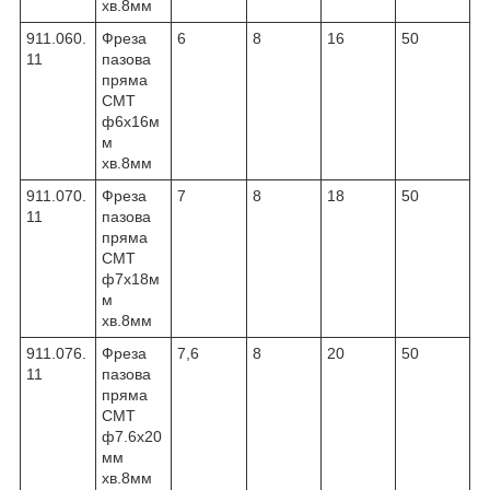
хв.8мм
911.060.
Фреза
6
8
16
50
11
пазова
пряма
CMT
ф6х16м
м
хв.8мм
911.070.
Фреза
7
8
18
50
11
пазова
пряма
CMT
ф7х18м
м
хв.8мм
911.076.
Фреза
7,6
8
20
50
11
пазова
пряма
CMT
ф7.6х20
мм
хв.8мм