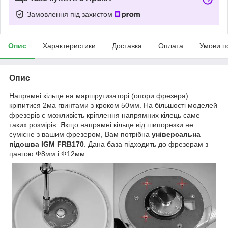
Замовлення під захистом
Опис
Характеристики
Доставка
Оплата
Умови п
Опис
Напрямні кільце на маршрутизаторі (опори фрезера)
кріпитися 2ма гвинтами з кроком 50мм. На більшості моделей
фрезерів є можливість кріплення напрямних кілець саме
таких розмірів. Якщо напрямні кільце від шипорезки не
сумісне з вашим фрезером, Вам потрібна
універсальна
підошва IGM FRB170
. Дана база підходить до фрезерам з
цангою Ф8мм і Ф12мм.