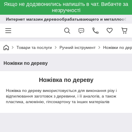
Якщо не додзвонились напишіть в чат. Вибачте за
незручності
Интернет магазин деревообрабатывающего и металлообр
Товари та послуги
Ручний інструмент
Ножівки по де
Ножівки по дереву
Ножівка по дереву
Ножівка по дереву використовується для виконання різу і
відпилювання заготовок з деревини, і її аналогів, а також
пластика, алюмінію, гіпсокартону та інших матеріалів