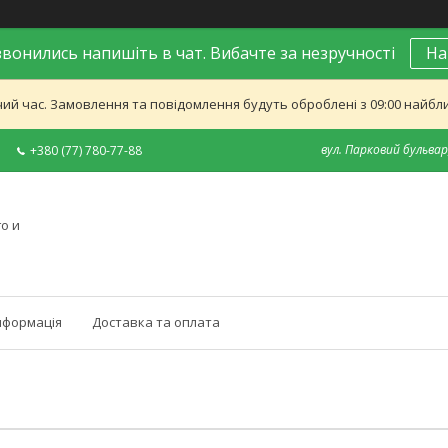
вонились напишіть в чат. Вибачте за незручності
На
ий час. Замовлення та повідомлення будуть оброблені з 09:00 найближ
вул. Парковий бульвар,
+380 (77) 780-77-88
о и
нформація
Доставка та оплата