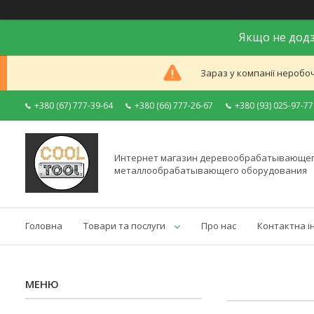
Якщо не додз
Зараз у компанії неробоч
+380 (67) 777-39-64
+380 (66) 777-26-67
+380 (93) 025-97-77
Интернет магазин деревообрабатывающег
металлообрабатывающего оборудования
Головна
Товари та послуги
Про нас
Контактна і