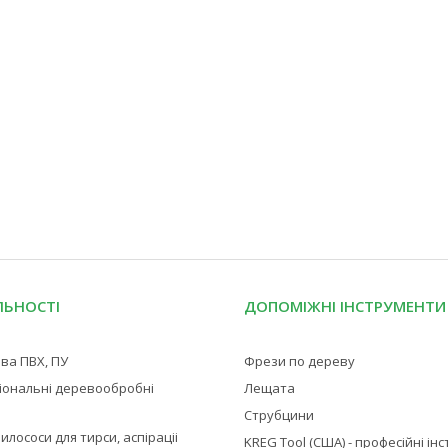
ЛЬНОСТІ
ДОПОМІЖНІ ІНСТРУМЕНТИ
ва ПВХ, ПУ
Фрези по дереву
іональні деревообробні
Лещата
Струбцини
илососи для тирси, аспіраціі
KREG Tool (США) - професійні ін