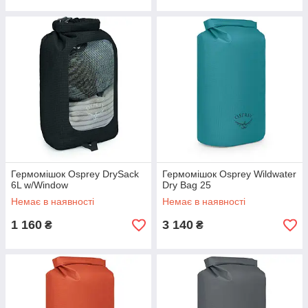
Гермомішок Osprey DrySack
Гермомішок Osprey Wildwater
6L w/Window
Dry Bag 25
Немає в наявності
Немає в наявності
1 160
3 140
₴
₴