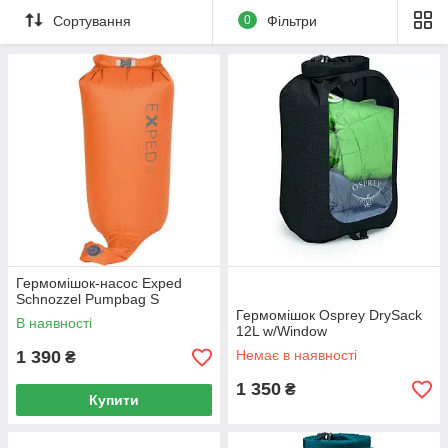
Сортування
0
Фільтри
Гермомішок-насос Exped
Schnozzel Pumpbag S
Гермомішок Osprey DrySack
В наявності
12L w/Window
1 390
Немає в наявності
₴
1 350
₴
Купити