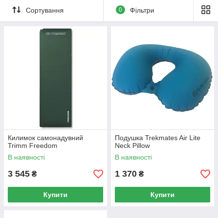
Сортування
0
Фільтри
Килимок самонадувний
Подушка Trekmates Air Lite
Trimm Freedom
Neck Pillow
В наявності
В наявності
3 545
1 370
₴
₴
Купити
Купити